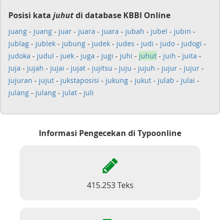
Posisi kata
juhut
di database KBBI Online
juang
-
juang
-
juar
-
juara
-
juara
-
jubah
-
jubel
-
jubin
-
jublag
-
jublek
-
jubung
-
judek
-
judes
-
judi
-
judo
-
judogi
-
judoka
-
judul
-
juek
-
juga
-
jugi
-
juhi
-
juhut
-
juih
-
juita
-
juja
-
jujah
-
jujai
-
jujat
-
jujitsu
-
juju
-
jujuh
-
jujur
-
jujur
-
jujuran
-
jujut
-
jukstaposisi
-
jukung
-
jukut
-
julab
-
julai
-
julang
-
julang
-
julat
-
juli
Informasi Pengecekan di Typoonline
415.253 Teks