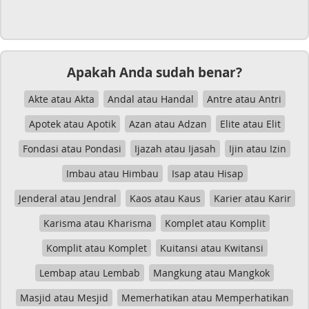
Apakah Anda sudah benar?
Akte atau Akta
Andal atau Handal
Antre atau Antri
Apotek atau Apotik
Azan atau Adzan
Elite atau Elit
Fondasi atau Pondasi
Ijazah atau Ijasah
Ijin atau Izin
Imbau atau Himbau
Isap atau Hisap
Jenderal atau Jendral
Kaos atau Kaus
Karier atau Karir
Karisma atau Kharisma
Komplet atau Komplit
Komplit atau Komplet
Kuitansi atau Kwitansi
Lembap atau Lembab
Mangkung atau Mangkok
Masjid atau Mesjid
Memerhatikan atau Memperhatikan