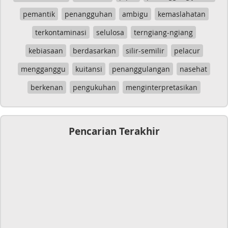
pemantik
penangguhan
ambigu
kemaslahatan
terkontaminasi
selulosa
terngiang-ngiang
kebiasaan
berdasarkan
silir-semilir
pelacur
mengganggu
kuitansi
penanggulangan
nasehat
berkenan
pengukuhan
menginterpretasikan
Pencarian Terakhir