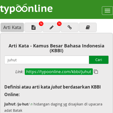
To
na
N
N
Arti Kata
Arti Kata - Kamus Besar Bahasa Indonesia
(KBBI)
Cari
Link
:
https://typoonline.com/kbbi/juhut
Definisi atau arti kata
juhut
berdasarkan KBBI
Online:
juhut
/
ju·hut
/
n
hidangan daging yg disajikan dl upacara
adat Batak