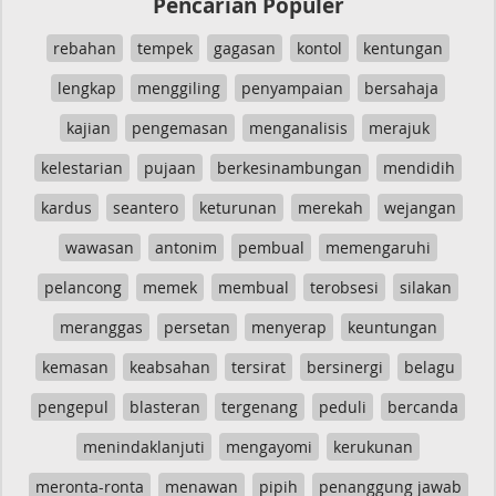
Pencarian Populer
rebahan
tempek
gagasan
kontol
kentungan
lengkap
menggiling
penyampaian
bersahaja
kajian
pengemasan
menganalisis
merajuk
kelestarian
pujaan
berkesinambungan
mendidih
kardus
seantero
keturunan
merekah
wejangan
wawasan
antonim
pembual
memengaruhi
pelancong
memek
membual
terobsesi
silakan
meranggas
persetan
menyerap
keuntungan
kemasan
keabsahan
tersirat
bersinergi
belagu
pengepul
blasteran
tergenang
peduli
bercanda
menindaklanjuti
mengayomi
kerukunan
meronta-ronta
menawan
pipih
penanggung jawab