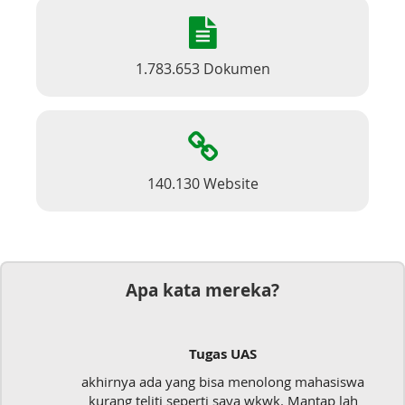
1.783.653 Dokumen
140.130 Website
Apa kata mereka?
Tugas UAS
a ada yang bisa menolong mahasiswa
Mudah sekal
 teliti seperti saya wkwk. Mantap lah