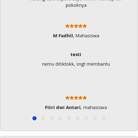
pokoknya
M Fadhil
, Mahasiswa
testi
emu ditiktokk, sngt membantu
Sangat memban
t
Fitri dwi Antari
, mahasiswa