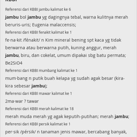
Referensi dari KBBI jambu kalimat ke 6
jambu
bol
jambu
yg dagingnya tebal, warna kulitnya merah
beruris-uris; Eugenia malaccensis;
Referensi dari KBBI fenakit kalimat ke 1
fe·na·kit /fénakit/ n Kim mineral bening spt kaca yg tidak
berwarna atau berwarna putih, kuning anggur, merah
jambu
, biru, dan cokelat, umum dipakai sbg batu permata;
Be2SiO4
Referensi dari KBBI mumbang kalimat ke 1
mum·bang n putik buah kelapa yg sudah agak besar (kira-
kira sebesar
jambu
);
Referensi dari KBBI mawar kalimat ke 1
2ma·war ? tawar
Referensi dari KBBI merah kalimat ke 18
merah muda merah yg agak keputih-putihan; merah
jambu
;
Referensi dari KBBI persik kalimat ke 1
per·sik /pérsik/ n tanaman jenis mawar, bercabang banyak,