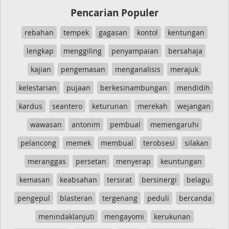
Pencarian Populer
rebahan
tempek
gagasan
kontol
kentungan
lengkap
menggiling
penyampaian
bersahaja
kajian
pengemasan
menganalisis
merajuk
kelestarian
pujaan
berkesinambungan
mendidih
kardus
seantero
keturunan
merekah
wejangan
wawasan
antonim
pembual
memengaruhi
pelancong
memek
membual
terobsesi
silakan
meranggas
persetan
menyerap
keuntungan
kemasan
keabsahan
tersirat
bersinergi
belagu
pengepul
blasteran
tergenang
peduli
bercanda
menindaklanjuti
mengayomi
kerukunan