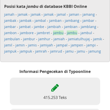
Posisi kata
jambu
di database KBBI Online
jamah
-
jamak
-
jamak
-
jamak
-
jamal
-
jaman
-
jamang
-
jambak
-
jambak
-
jambal
-
jamban
-
jambang
-
jambar
-
jambar
-
jambat
-
jambe
-
jambiah
-
jambian
-
jamblang
-
jambon
-
jambore
-
jambret
-
jambu
-
jambu
-
jambul
-
jambulan
-
jambur
-
jamhur
-
jamiah
-
jamiatulhujaj
-
jamik
-
jamil
-
jamin
-
jamis
-
jamiyah
-
jampal
-
jampen
-
jampi
-
jampuk
-
jampuk
-
jamrah
-
jamrud
-
jamu
-
jamu
-
jamung
Informasi Pengecekan di Typoonline
415.253 Teks