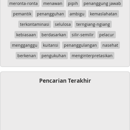
meronta-ronta
menawan
pipih
penanggung jawab
pemantik
penangguhan
ambigu
kemaslahatan
terkontaminasi
selulosa
terngiang-ngiang
kebiasaan
berdasarkan
silir-semilir
pelacur
mengganggu
kuitansi
penanggulangan
nasehat
berkenan
pengukuhan
menginterpretasikan
Pencarian Terakhir