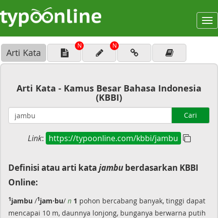
To
na
N
N
Arti Kata
Arti Kata - Kamus Besar Bahasa Indonesia
(KBBI)
Cari
Link
:
https://typoonline.com/kbbi/jambu
Definisi atau arti kata
jambu
berdasarkan KBBI
Online:
1
1
jambu
/
jam·bu
/
n
1
pohon bercabang banyak, tinggi dapat
mencapai 10 m, daunnya lonjong, bunganya berwarna putih