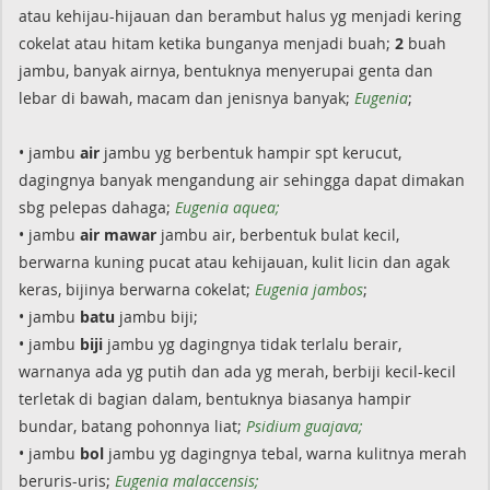
atau kehijau-hijauan dan berambut halus yg menjadi kering
cokelat atau hitam ketika bunganya menjadi buah;
2
buah
jambu, banyak airnya, bentuknya menyerupai genta dan
lebar di bawah, macam dan jenisnya banyak;
Eugenia
;
• jambu
air
jambu yg berbentuk hampir spt kerucut,
dagingnya banyak mengandung air sehingga dapat dimakan
sbg pelepas dahaga;
Eugenia aquea;
• jambu
air mawar
jambu air, berbentuk bulat kecil,
berwarna kuning pucat atau kehijauan, kulit licin dan agak
keras, bijinya berwarna cokelat;
Eugenia jambos
;
• jambu
batu
jambu biji;
• jambu
biji
jambu yg dagingnya tidak terlalu berair,
warnanya ada yg putih dan ada yg merah, berbiji kecil-kecil
terletak di bagian dalam, bentuknya biasanya hampir
bundar, batang pohonnya liat;
Psidium guajava;
• jambu
bol
jambu yg dagingnya tebal, warna kulitnya merah
beruris-uris;
Eugenia malaccensis;