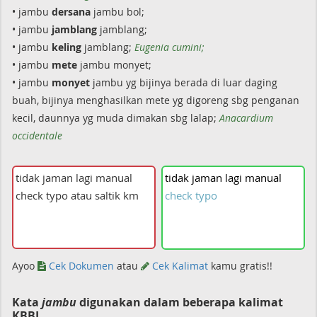
• jambu
dersana
jambu bol;
• jambu
jamblang
jamblang;
• jambu
keling
jamblang;
Eugenia cumini;
• jambu
mete
jambu monyet;
• jambu
monyet
jambu yg bijinya berada di luar daging
buah, bijinya menghasilkan mete yg digoreng sbg penganan
kecil, daunnya yg muda dimakan sbg lalap;
Anacardium
occidentale
tidak
jaman
lagi
manual
check
typo
Ayoo
Cek Dokumen
atau
Cek Kalimat
kamu gratis!!
Kata
jambu
digunakan dalam beberapa kalimat
KBBI