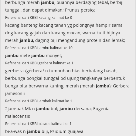
berbunga merah
jambu
, buahnya berdaging tebal, berbiji
tunggal, dan dapat dimakan; Prunus persica
Referensi dari KBBI kacang kalimat ke 8
kacang banteng kacang tanah yg polongnya hampir sama
dng kacang gajah dan kacang macan, warna kulit bijinya
merah
jambu
, daging biji mengandung protein dan lemak;
Referensi dari KBBI jambu kalimat ke 10
jambu
mete
jambu
monyet;
Referensi dari KBBI gerbera kalimat ke 1
ger·be·ra /gérbera/ n tumbuhan hias berbatang basah,
berbunga bongkal tunggal pd ujung tangkainya berbentuk
bunga pita berwarna kuning, merah (merah
jambu
); Gerbera
jamesonii
Referensi dari KBBI jambak kalimat ke 1
2jam·bak Mk n
jambu
bol;
jambu
dersana; Eugenia
malaccensis
Referensi dari KBBI biawas kalimat ke 1
bi·a·was n
jambu
biji, Psidium guajava