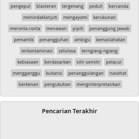
pengepul
blasteran
tergenang
peduli
bercanda
menindaklanjuti
mengayomi
kerukunan
meronta-ronta
menawan
pipih
penanggung jawab
pemantik
penangguhan
ambigu
kemaslahatan
terkontaminasi
selulosa
terngiang-ngiang
kebiasaan
berdasarkan
silir-semilir
pelacur
mengganggu
kuitansi
penanggulangan
nasehat
berkenan
pengukuhan
menginterpretasikan
Pencarian Terakhir