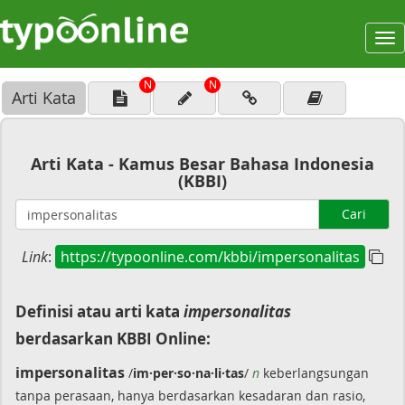
To
na
N
N
Arti Kata
Arti Kata - Kamus Besar Bahasa Indonesia
(KBBI)
Cari
Link
:
https://typoonline.com/kbbi/impersonalitas
Definisi atau arti kata
impersonalitas
berdasarkan KBBI Online:
impersonalitas
/
im·per·so·na·li·tas
/
n
keberlangsungan
tanpa perasaan, hanya berdasarkan kesadaran dan rasio,