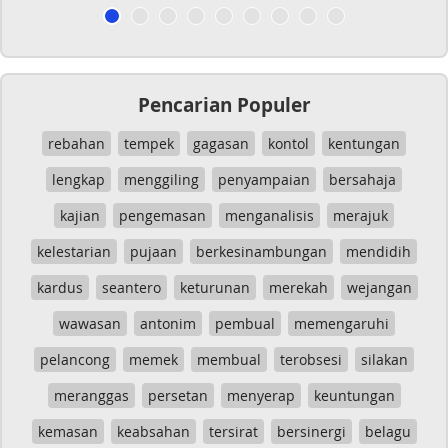
Pencarian Populer
rebahan
tempek
gagasan
kontol
kentungan
lengkap
menggiling
penyampaian
bersahaja
kajian
pengemasan
menganalisis
merajuk
kelestarian
pujaan
berkesinambungan
mendidih
kardus
seantero
keturunan
merekah
wejangan
wawasan
antonim
pembual
memengaruhi
pelancong
memek
membual
terobsesi
silakan
meranggas
persetan
menyerap
keuntungan
kemasan
keabsahan
tersirat
bersinergi
belagu