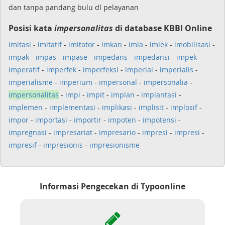
dan tanpa pandang bulu dl pelayanan
Posisi kata
impersonalitas
di database KBBI Online
imitasi
-
imitatif
-
imitator
-
imkan
-
imla
-
imlek
-
imobilisasi
-
impak
-
impas
-
impase
-
impedans
-
impedansi
-
impek
-
imperatif
-
imperfek
-
imperfeksi
-
imperial
-
imperialis
-
imperialisme
-
imperium
-
impersonal
-
impersonalia
-
impersonalitas
-
impi
-
impit
-
implan
-
implantasi
-
implemen
-
implementasi
-
implikasi
-
implisit
-
implosif
-
impor
-
importasi
-
importir
-
impoten
-
impotensi
-
impregnasi
-
impresariat
-
impresario
-
impresi
-
impresi
-
impresif
-
impresionis
-
impresionisme
Informasi Pengecekan di Typoonline