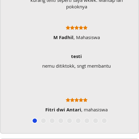
kurang teliti seperti saya wkwk. Mantap lah
pokoknya
M Fadhil
, Mahasiswa
testi
nemu ditiktokk, sngt membantu
Fitri dwi Antari
, mahasiswa