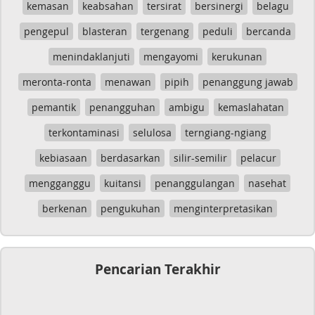
kemasan
keabsahan
tersirat
bersinergi
belagu
pengepul
blasteran
tergenang
peduli
bercanda
menindaklanjuti
mengayomi
kerukunan
meronta-ronta
menawan
pipih
penanggung jawab
pemantik
penangguhan
ambigu
kemaslahatan
terkontaminasi
selulosa
terngiang-ngiang
kebiasaan
berdasarkan
silir-semilir
pelacur
mengganggu
kuitansi
penanggulangan
nasehat
berkenan
pengukuhan
menginterpretasikan
Pencarian Terakhir