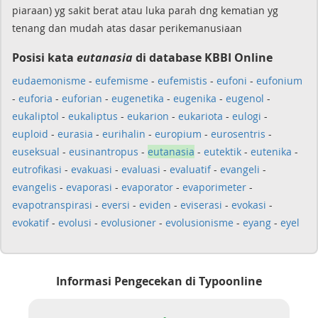
piaraan) yg sakit berat atau luka parah dng kematian yg
tenang dan mudah atas dasar perikemanusiaan
Posisi kata
eutanasia
di database KBBI Online
eudaemonisme
-
eufemisme
-
eufemistis
-
eufoni
-
eufonium
-
euforia
-
euforian
-
eugenetika
-
eugenika
-
eugenol
-
eukaliptol
-
eukaliptus
-
eukarion
-
eukariota
-
eulogi
-
euploid
-
eurasia
-
eurihalin
-
europium
-
eurosentris
-
euseksual
-
eusinantropus
-
eutanasia
-
eutektik
-
eutenika
-
eutrofikasi
-
evakuasi
-
evaluasi
-
evaluatif
-
evangeli
-
evangelis
-
evaporasi
-
evaporator
-
evaporimeter
-
evapotranspirasi
-
eversi
-
eviden
-
eviserasi
-
evokasi
-
evokatif
-
evolusi
-
evolusioner
-
evolusionisme
-
eyang
-
eyel
Informasi Pengecekan di Typoonline