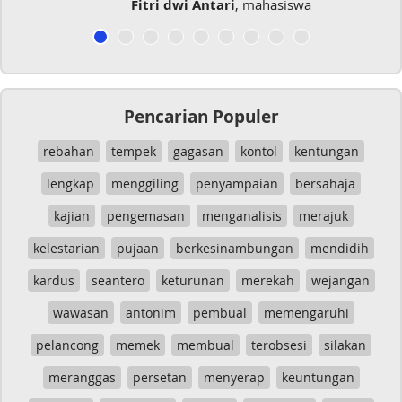
Fitri dwi Antari
, mahasiswa
Pencarian Populer
rebahan
tempek
gagasan
kontol
kentungan
lengkap
menggiling
penyampaian
bersahaja
kajian
pengemasan
menganalisis
merajuk
kelestarian
pujaan
berkesinambungan
mendidih
kardus
seantero
keturunan
merekah
wejangan
wawasan
antonim
pembual
memengaruhi
pelancong
memek
membual
terobsesi
silakan
meranggas
persetan
menyerap
keuntungan