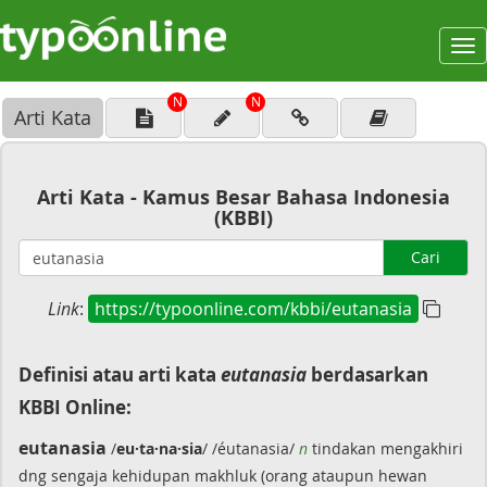
To
na
N
N
Arti Kata
Arti Kata - Kamus Besar Bahasa Indonesia
(KBBI)
Cari
Link
:
https://typoonline.com/kbbi/eutanasia
Definisi atau arti kata
eutanasia
berdasarkan
KBBI Online:
eutanasia
/
eu·ta·na·sia
/ /éutanasia/
n
tindakan mengakhiri
dng sengaja kehidupan makhluk (orang ataupun hewan