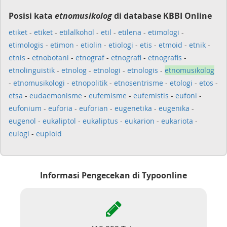
Posisi kata
etnomusikolog
di database KBBI Online
etiket
-
etiket
-
etilalkohol
-
etil
-
etilena
-
etimologi
-
etimologis
-
etimon
-
etiolin
-
etiologi
-
etis
-
etmoid
-
etnik
-
etnis
-
etnobotani
-
etnograf
-
etnografi
-
etnografis
-
etnolinguistik
-
etnolog
-
etnologi
-
etnologis
-
etnomusikolog
-
etnomusikologi
-
etnopolitik
-
etnosentrisme
-
etologi
-
etos
-
etsa
-
eudaemonisme
-
eufemisme
-
eufemistis
-
eufoni
-
eufonium
-
euforia
-
euforian
-
eugenetika
-
eugenika
-
eugenol
-
eukaliptol
-
eukaliptus
-
eukarion
-
eukariota
-
eulogi
-
euploid
Informasi Pengecekan di Typoonline