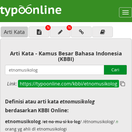
To
na
N
N
Arti Kata
Arti Kata - Kamus Besar Bahasa Indonesia
(KBBI)
Cari
Link
:
https://typoonline.com/kbbi/etnomusikolog
Definisi atau arti kata
etnomusikolog
berdasarkan KBBI Online:
etnomusikolog
/
et·no·mu·si·ko·log
/ /étnomusikolog/
n
orang yg ahli dl etnomusikologi