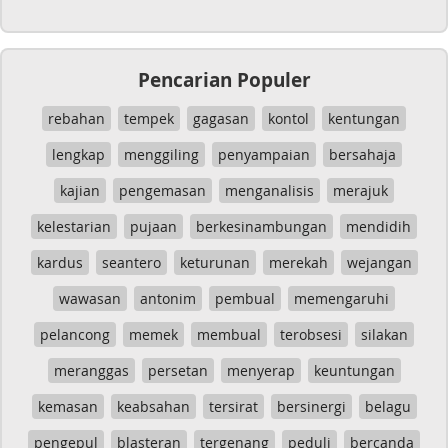
Pencarian Populer
rebahan
tempek
gagasan
kontol
kentungan
lengkap
menggiling
penyampaian
bersahaja
kajian
pengemasan
menganalisis
merajuk
kelestarian
pujaan
berkesinambungan
mendidih
kardus
seantero
keturunan
merekah
wejangan
wawasan
antonim
pembual
memengaruhi
pelancong
memek
membual
terobsesi
silakan
meranggas
persetan
menyerap
keuntungan
kemasan
keabsahan
tersirat
bersinergi
belagu
pengepul
blasteran
tergenang
peduli
bercanda