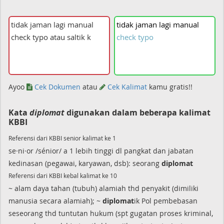
tidak
jaman
lagi
manual
check
typo
Ayoo
Cek Dokumen
atau
Cek Kalimat
kamu gratis!!
Kata
diplomat
digunakan dalam beberapa kalimat
KBBI
Referensi dari KBBI senior kalimat ke 1
se·ni·or /sénior/ a 1 lebih tinggi dl pangkat dan jabatan
kedinasan (pegawai, karyawan, dsb): seorang
diplomat
Referensi dari KBBI kebal kalimat ke 10
~ alam daya tahan (tubuh) alamiah thd penyakit (dimiliki
manusia secara alamiah); ~
diplomat
ik Pol pembebasan
seseorang thd tuntutan hukum (spt gugatan proses kriminal,