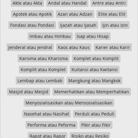
Akte atau Akta
Andal atau Handal
Antre atau Antri
Apotek atau Apotik
Azan atau Adzan
Elite atau Elit
Fondasi atau Pondasi
Ijazah atau Ijasah
Ijin atau Izin
Imbau atau Himbau
Isap atau Hisap
Jenderal atau Jendral
Kaos atau Kaus
Karier atau Karir
Karisma atau Kharisma
Komplet atau Komplit
Komplit atau Komplet
Kuitansi atau Kwitansi
Lembap atau Lembab
Mangkung atau Mangkok
Masjid atau Mesjid
Memerhatikan atau Memperhatikan
Menyosialisasikan atau Mensosialisasikan
Nasehat atau Nasihat
Perduli atau Peduli
Performa atau Peforma
Pikir atau Fikir
Rapot atau Rapor
Risiko atau Resiko