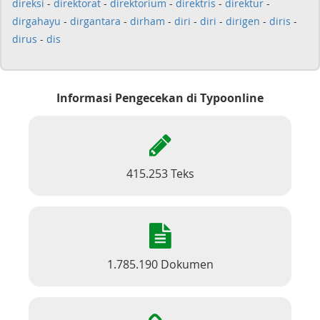
direksi
-
direktorat
-
direktorium
-
direktris
-
direktur
-
dirgahayu
-
dirgantara
-
dirham
-
diri
-
diri
-
dirigen
-
diris
-
dirus
-
dis
Informasi Pengecekan di Typoonline
415.253 Teks
1.785.190 Dokumen