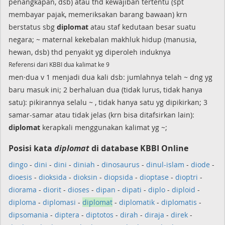
penangkapan, dsb) atau thd kewajiban tertentu (spt
membayar pajak, memeriksakan barang bawaan) krn
berstatus sbg
diplomat
atau staf kedutaan besar suatu
negara; ~ maternal kekebalan makhluk hidup (manusia,
hewan, dsb) thd penyakit yg diperoleh induknya
Referensi dari KBBI dua kalimat ke 9
men·dua v 1 menjadi dua kali dsb: jumlahnya telah ~ dng yg
baru masuk ini; 2 berhaluan dua (tidak lurus, tidak hanya
satu): pikirannya selalu ~ , tidak hanya satu yg dipikirkan; 3
samar-samar atau tidak jelas (krn bisa ditafsirkan lain):
diplomat
kerapkali menggunakan kalimat yg ~;
Posisi kata
diplomat
di database KBBI Online
dingo
-
dini
-
dini
-
diniah
-
dinosaurus
-
dinul-islam
-
diode
-
dioesis
-
dioksida
-
dioksin
-
diopsida
-
dioptase
-
dioptri
-
diorama
-
diorit
-
dioses
-
dipan
-
dipati
-
diplo
-
diploid
-
diploma
-
diplomasi
-
diplomat
-
diplomatik
-
diplomatis
-
dipsomania
-
diptera
-
diptotos
-
dirah
-
diraja
-
direk
-