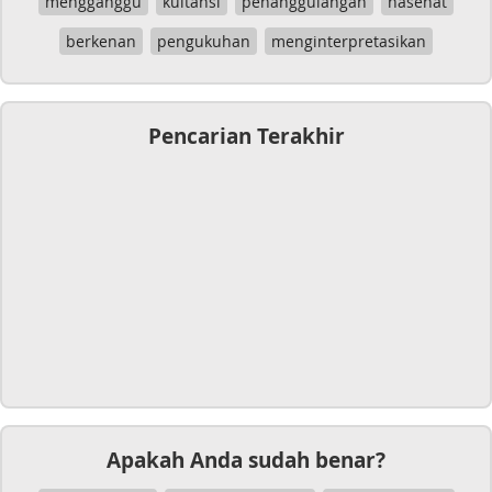
mengganggu
kuitansi
penanggulangan
nasehat
berkenan
pengukuhan
menginterpretasikan
Pencarian Terakhir
Apakah Anda sudah benar?