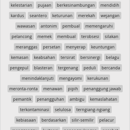
kelestarian
pujaan
berkesinambungan
mendidih
kardus
seantero
keturunan
merekah
wejangan
wawasan
antonim
pembual
memengaruhi
pelancong
memek
membual
terobsesi
silakan
meranggas
persetan
menyerap
keuntungan
kemasan
keabsahan
tersirat
bersinergi
belagu
pengepul
blasteran
tergenang
peduli
bercanda
menindaklanjuti
mengayomi
kerukunan
meronta-ronta
menawan
pipih
penanggung jawab
pemantik
penangguhan
ambigu
kemaslahatan
terkontaminasi
selulosa
terngiang-ngiang
kebiasaan
berdasarkan
silir-semilir
pelacur