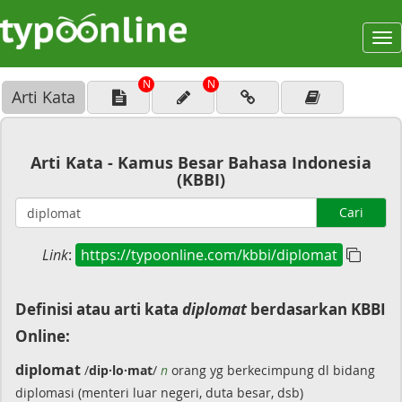
To
na
N
N
Arti Kata
Arti Kata - Kamus Besar Bahasa Indonesia
(KBBI)
Cari
Link
:
https://typoonline.com/kbbi/diplomat
Definisi atau arti kata
diplomat
berdasarkan KBBI
Online:
diplomat
/
dip·lo·mat
/
n
orang yg berkecimpung dl bidang
diplomasi (menteri luar negeri, duta besar, dsb)