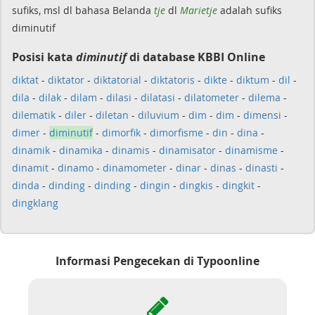
sufiks, msl dl bahasa Belanda
tje
dl
Marietje
adalah sufiks
diminutif
Posisi kata
diminutif
di database KBBI Online
diktat
-
diktator
-
diktatorial
-
diktatoris
-
dikte
-
diktum
-
dil
-
dila
-
dilak
-
dilam
-
dilasi
-
dilatasi
-
dilatometer
-
dilema
-
dilematik
-
diler
-
diletan
-
diluvium
-
dim
-
dim
-
dimensi
-
dimer
-
diminutif
-
dimorfik
-
dimorfisme
-
din
-
dina
-
dinamik
-
dinamika
-
dinamis
-
dinamisator
-
dinamisme
-
dinamit
-
dinamo
-
dinamometer
-
dinar
-
dinas
-
dinasti
-
dinda
-
dinding
-
dinding
-
dingin
-
dingkis
-
dingkit
-
dingklang
Informasi Pengecekan di Typoonline