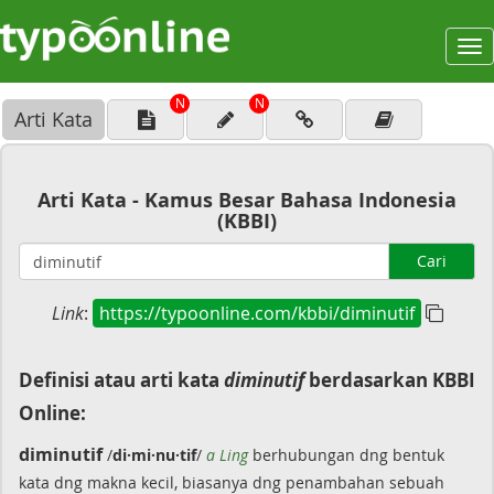
To
na
N
N
Arti Kata
Arti Kata - Kamus Besar Bahasa Indonesia
(KBBI)
Cari
Link
:
https://typoonline.com/kbbi/diminutif
Definisi atau arti kata
diminutif
berdasarkan KBBI
Online:
diminutif
/
di·mi·nu·tif
/
a Ling
berhubungan dng bentuk
kata dng makna kecil, biasanya dng penambahan sebuah