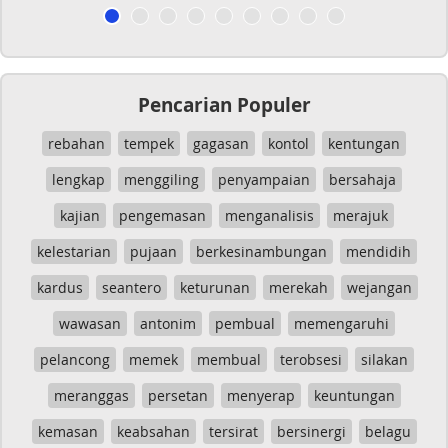
Pencarian Populer
rebahan
tempek
gagasan
kontol
kentungan
lengkap
menggiling
penyampaian
bersahaja
kajian
pengemasan
menganalisis
merajuk
kelestarian
pujaan
berkesinambungan
mendidih
kardus
seantero
keturunan
merekah
wejangan
wawasan
antonim
pembual
memengaruhi
pelancong
memek
membual
terobsesi
silakan
meranggas
persetan
menyerap
keuntungan
kemasan
keabsahan
tersirat
bersinergi
belagu