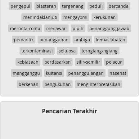
pengepul
blasteran
tergenang
peduli
bercanda
menindaklanjuti
mengayomi
kerukunan
meronta-ronta
menawan
pipih
penanggung jawab
pemantik
penangguhan
ambigu
kemaslahatan
terkontaminasi
selulosa
terngiang-ngiang
kebiasaan
berdasarkan
silir-semilir
pelacur
mengganggu
kuitansi
penanggulangan
nasehat
berkenan
pengukuhan
menginterpretasikan
Pencarian Terakhir