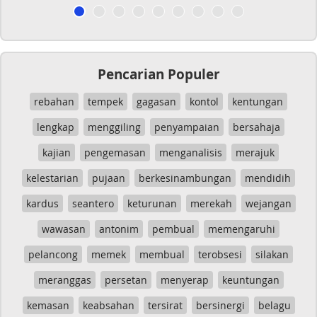
Pencarian Populer
rebahan
tempek
gagasan
kontol
kentungan
lengkap
menggiling
penyampaian
bersahaja
kajian
pengemasan
menganalisis
merajuk
kelestarian
pujaan
berkesinambungan
mendidih
kardus
seantero
keturunan
merekah
wejangan
wawasan
antonim
pembual
memengaruhi
pelancong
memek
membual
terobsesi
silakan
meranggas
persetan
menyerap
keuntungan
kemasan
keabsahan
tersirat
bersinergi
belagu