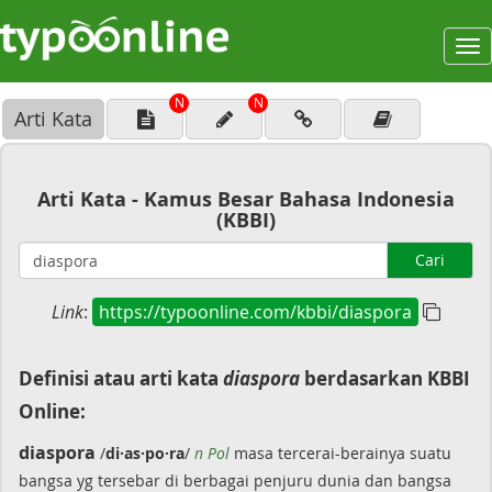
To
na
N
N
Arti Kata
Arti Kata - Kamus Besar Bahasa Indonesia
(KBBI)
Cari
Link
:
https://typoonline.com/kbbi/diaspora
Definisi atau arti kata
diaspora
berdasarkan KBBI
Online:
diaspora
/
di·as·po·ra
/
n Pol
masa tercerai-berainya suatu
bangsa yg tersebar di berbagai penjuru dunia dan bangsa