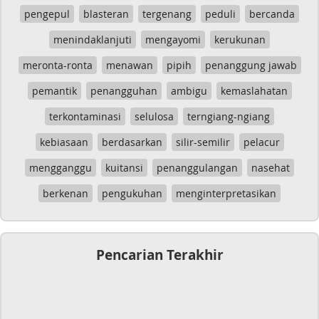
pengepul
blasteran
tergenang
peduli
bercanda
menindaklanjuti
mengayomi
kerukunan
meronta-ronta
menawan
pipih
penanggung jawab
pemantik
penangguhan
ambigu
kemaslahatan
terkontaminasi
selulosa
terngiang-ngiang
kebiasaan
berdasarkan
silir-semilir
pelacur
mengganggu
kuitansi
penanggulangan
nasehat
berkenan
pengukuhan
menginterpretasikan
Pencarian Terakhir