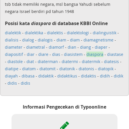
tsb tidak memiliki negara, msl bangsa Yahudi sebelum
negara Israel berdiri pd tahun 1948
Posisi kata
diaspora
di database KBBI Online
dialektik
-
dialektika
-
dialektis
-
dialektologi
-
dialinguistik
-
dialisis
-
dialog
-
dialogis
-
diam
-
diam
-
diamagnetisme
-
diameter
-
diametral
-
diamorf
-
dian
-
diang
-
diaper
-
diapositif
-
diar
-
diare
-
dias
-
diasistem
-
diaspora
-
diastase
-
diastole
-
diat
-
diaterman
-
diatermi
-
diatermik
-
diatesis
-
diatipe
-
diatom
-
diatomit
-
diatonik
-
diatonis
-
diatopik
-
diayah
-
dibasa
-
didaktik
-
didaktikus
-
didaktis
-
didih
-
didik
-
didis
-
didis
Informasi Pengecekan di Typoonline