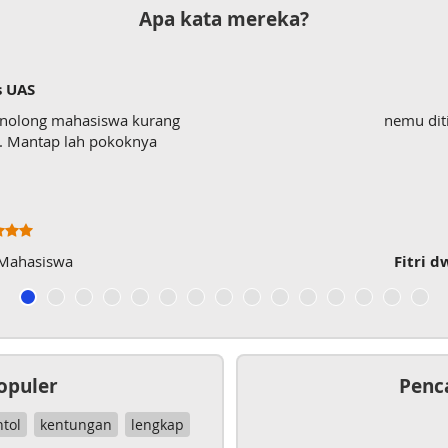
Apa kata mereka?
s UAS
enolong mahasiswa kurang
nemu dit
wk. Mantap lah pokoknya
 Mahasiswa
Fitri d
opuler
Penc
ntol
kentungan
lengkap