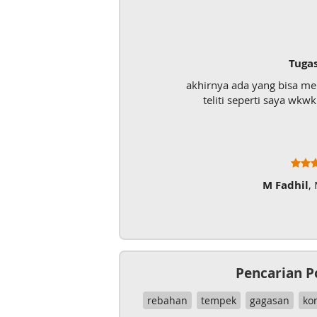
Tuga
akhirnya ada yang bisa m
teliti seperti saya wk
M Fadhil
,
Pencarian P
rebahan
tempek
gagasan
ko