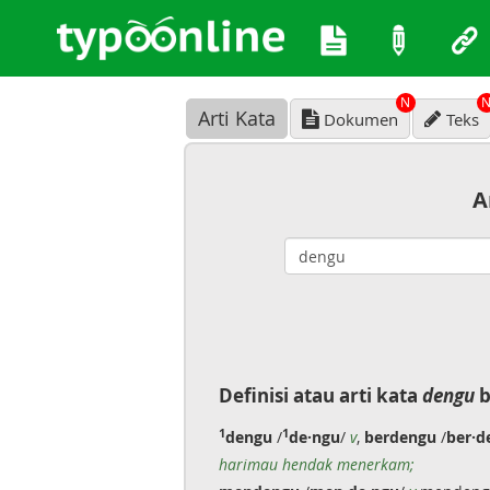
N
Arti Kata
Dokumen
Teks
A
Definisi atau arti kata
dengu
b
1
1
dengu
/
de·ngu
/
v
,
berdengu
/
ber·d
harimau hendak menerkam;