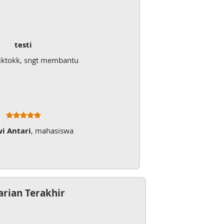
testi
iktokk, sngt membantu
wi Antari
, mahasiswa
arian Terakhir