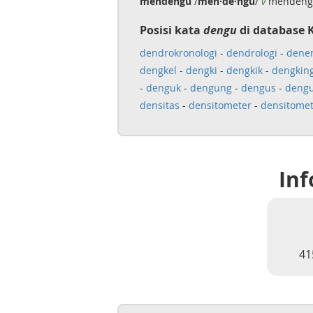
mendengu
/
men·de·ngu
/
v
mendeng
Posisi kata
dengu
di database 
dendrokronologi
-
dendrologi
-
dener
dengkel
-
dengki
-
dengkik
-
dengkin
-
denguk
-
dengung
-
dengus
-
dengu
densitas
-
densitometer
-
densitomet
Inf
41