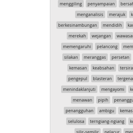
menggiling
penyampaian
bersa
menganalisis
merajuk
k
berkesinambungan
mendidih
ka
merekah
wejangan
wawasa
memengaruhi
pelancong
mem
silakan
meranggas
persetan
kemasan
keabsahan
tersira
pengepul
blasteran
tergen
menindaklanjuti
mengayomi
k
menawan
pipih
penangg
penangguhan
ambigu
kemas
selulosa
terngiang-ngiang
k
silir-semilir
pelacur
me