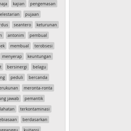
haja
kajian
pengemasan
elestarian
pujaan
rdus
seantero
keturunan
n
antonim
pembual
ek
membual
terobsesi
menyerap
keuntungan
t
bersinergi
belagu
ang
peduli
bercanda
erukunan
meronta-ronta
ung jawab
pemantik
lahatan
terkontaminasi
ebiasaan
berdasarkan
ngganggu
kuitansi