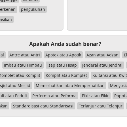
erkenan
pengukuhan
asikan
Apakah Anda sudah benar?
al
Antre atau Antri
Apotek atau Apotik
Azan atau Adzan
E
Imbau atau Himbau
Isap atau Hisap
Jenderal atau Jendral
Komplet atau Komplit
Komplit atau Komplet
Kuitansi atau Kwi
jid atau Mesjid
Memerhatikan atau Memperhatikan
Menyosia
uli atau Peduli
Performa atau Peforma
Pikir atau Fikir
Rapot 
akan
Standardisasi atau Standarisasi
Terlanjur atau Telanjur