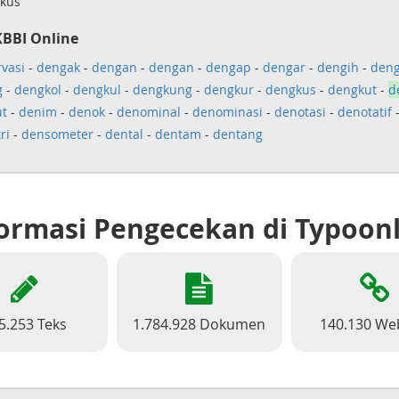
kus
KBBI Online
vasi
-
dengak
-
dengan
-
dengan
-
dengap
-
dengar
-
dengih
-
deng
g
-
dengkol
-
dengkul
-
dengkung
-
dengkur
-
dengkus
-
dengkut
-
d
t
-
denim
-
denok
-
denominal
-
denominasi
-
denotasi
-
denotatif
ri
-
densometer
-
dental
-
dentam
-
dentang
ormasi Pengecekan di Typoon
5.253 Teks
1.784.928 Dokumen
140.130 We