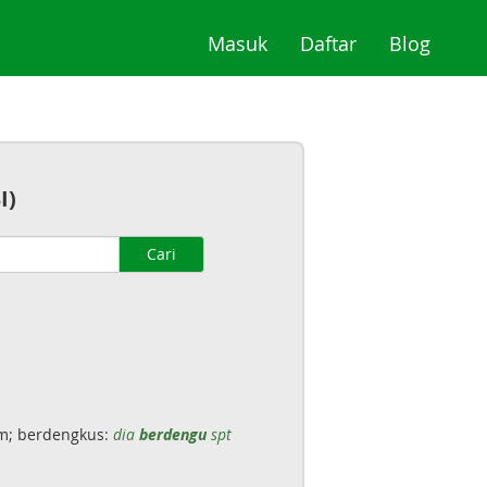
(current)
(current)
(curre
Masuk
Daftar
Blog
I)
Cari
m; berdengkus:
dia
berdengu
spt