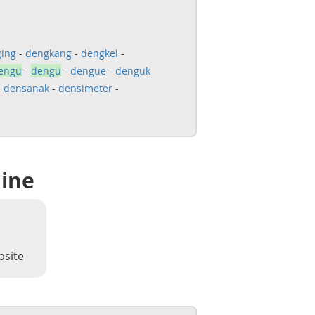
ing
-
dengkang
-
dengkel
-
engu
-
dengu
-
dengue
-
denguk
-
densanak
-
densimeter
-
line
bsite