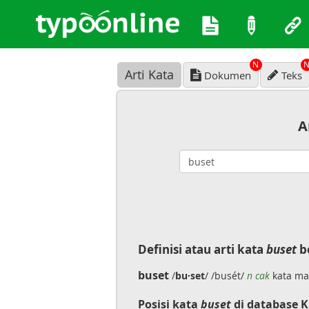
N
Arti Kata
Dokumen
Teks
A
Definisi atau arti kata
buset
b
buset
/
bu·set
/ /busét/
n cak
kata ma
Posisi kata
buset
di database K