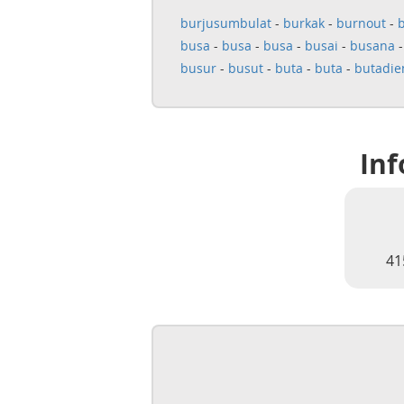
burjusumbulat
-
burkak
-
burnout
-
busa
-
busa
-
busa
-
busai
-
busana
busur
-
busut
-
buta
-
buta
-
butadie
Inf
41