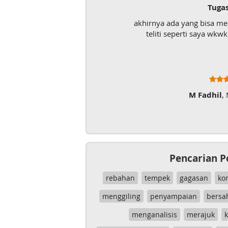
Tuga
akhirnya ada yang bisa m
teliti seperti saya wk
M Fadhil
,
Pencarian P
rebahan
tempek
gagasan
ko
menggiling
penyampaian
bersa
menganalisis
merajuk
k