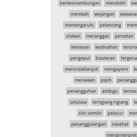
berkesinambungan
mendidih
ka
merekah
wejangan
wawasa
memengaruhi
pelancong
mem
silakan
meranggas
persetan
kemasan
keabsahan
tersira
pengepul
blasteran
tergen
menindaklanjuti
mengayomi
k
menawan
pipih
penangg
penangguhan
ambigu
kemas
selulosa
terngiang-ngiang
k
silir-semilir
pelacur
me
penanggulangan
nasehat
b
menginterpret