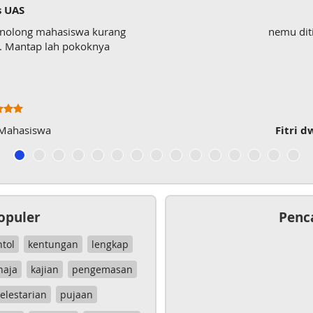
s UAS
enolong mahasiswa kurang
nemu dit
wk. Mantap lah pokoknya
 Mahasiswa
Fitri d
opuler
Penc
ntol
kentungan
lengkap
haja
kajian
pengemasan
elestarian
pujaan