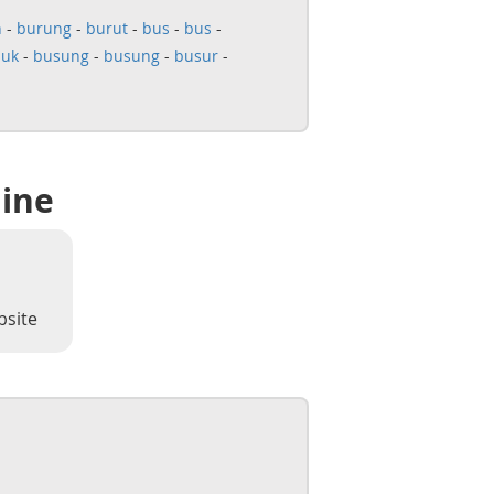
n
-
burung
-
burut
-
bus
-
bus
-
suk
-
busung
-
busung
-
busur
-
line
bsite