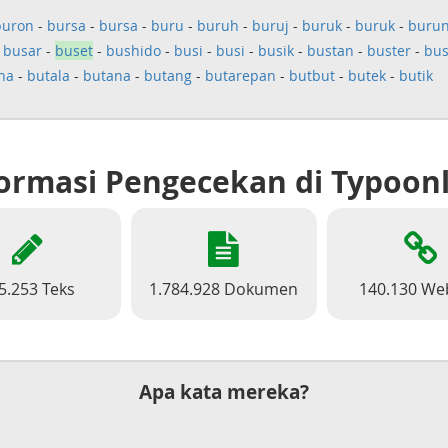
buron
-
bursa
-
bursa
-
buru
-
buruh
-
buruj
-
buruk
-
buruk
-
buru
-
busar
-
buset
-
bushido
-
busi
-
busi
-
busik
-
bustan
-
buster
-
bu
na
-
butala
-
butana
-
butang
-
butarepan
-
butbut
-
butek
-
butik
ormasi Pengecekan di Typoon
5.253 Teks
1.784.928 Dokumen
140.130 We
Apa kata mereka?