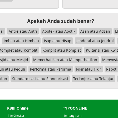
Apakah Anda sudah benar?
al
Antre atau Antri
Apotek atau Apotik
Azan atau Adzan
E
Imbau atau Himbau
Isap atau Hisap
Jenderal atau Jendral
Komplet atau Komplit
Komplit atau Komplet
Kuitansi atau Kwi
jid atau Mesjid
Memerhatikan atau Memperhatikan
Menyosia
uli atau Peduli
Performa atau Peforma
Pikir atau Fikir
Rapot 
akan
Standardisasi atau Standarisasi
Terlanjur atau Telanjur
KBBI Online
TYPOONLINE
File Checker
Tentang Kami