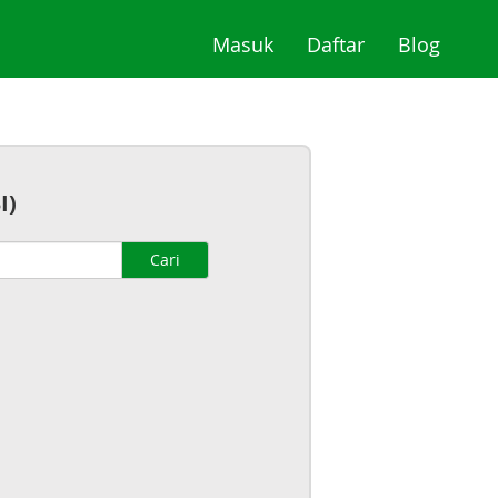
(current)
(current)
(curre
Masuk
Daftar
Blog
I)
Cari