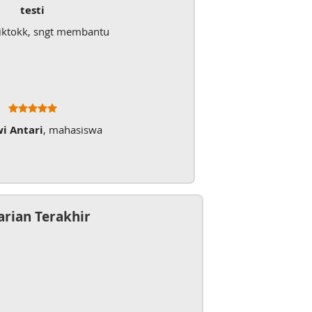
testi
iktokk, sngt membantu
wi Antari
, mahasiswa
arian Terakhir