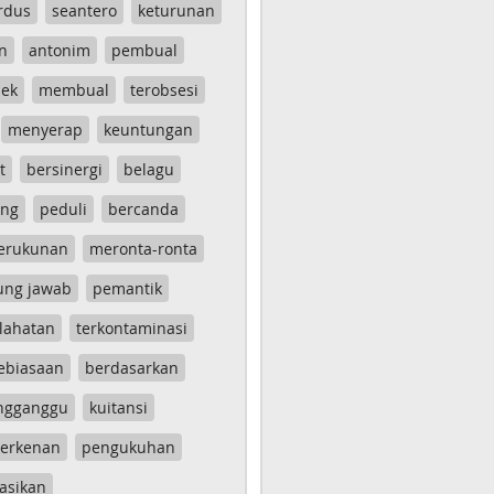
rdus
seantero
keturunan
n
antonim
pembual
ek
membual
terobsesi
menyerap
keuntungan
t
bersinergi
belagu
ang
peduli
bercanda
erukunan
meronta-ronta
ung jawab
pemantik
lahatan
terkontaminasi
ebiasaan
berdasarkan
ngganggu
kuitansi
erkenan
pengukuhan
asikan