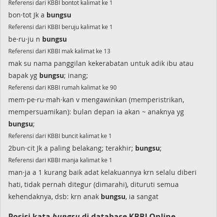
Referensi dari KBBI bontot kalimat ke 1
bon·tot Jk a
bungsu
Referensi dari KBBI beruju kalimat ke 1
be·ru·ju n
bungsu
Referensi dari KBBI mak kalimat ke 13
mak su nama panggilan kekerabatan untuk adik ibu atau
bapak yg
bungsu
; inang;
Referensi dari KBBI rumah kalimat ke 90
mem·pe·ru·mah·kan v mengawinkan (memperistrikan,
mempersuamikan): bulan depan ia akan ~ anaknya yg
bungsu
;
Referensi dari KBBI buncit kalimat ke 1
2bun·cit Jk a paling belakang; terakhir;
bungsu
;
Referensi dari KBBI manja kalimat ke 1
man·ja a 1 kurang baik adat kelakuannya krn selalu diberi
hati, tidak pernah ditegur (dimarahi), dituruti semua
kehendaknya, dsb: krn anak
bungsu
, ia sangat
Posisi kata
bungsu
di database KBBI Online