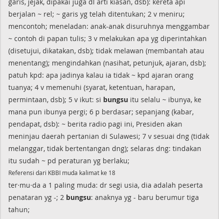
garis, jejak, dipakai juga dl arti kiasan, dsb): kereta api
berjalan ~ rel; ~ garis yg telah ditentukan; 2 v meniru;
mencontoh; meneladan: anak-anak disuruhnya menggambar
~ contoh di papan tulis; 3 v melakukan apa yg diperintahkan
(disetujui, dikatakan, dsb); tidak melawan (membantah atau
menentang); mengindahkan (nasihat, petunjuk, ajaran, dsb);
patuh kpd: apa jadinya kalau ia tidak ~ kpd ajaran orang
tuanya; 4 v memenuhi (syarat, ketentuan, harapan,
permintaan, dsb); 5 v ikut: si
bungsu
itu selalu ~ ibunya, ke
mana pun ibunya pergi; 6 p berdasar; sepanjang (kabar,
pendapat, dsb): ~ berita radio pagi ini, Presiden akan
meninjau daerah pertanian di Sulawesi; 7 v sesuai dng (tidak
melanggar, tidak bertentangan dng); selaras dng: tindakan
itu sudah ~ pd peraturan yg berlaku;
Referensi dari KBBI muda kalimat ke 18
ter·mu·da a 1 paling muda: dr segi usia, dia adalah peserta
penataran yg -; 2
bungsu
: anaknya yg - baru berumur tiga
tahun;