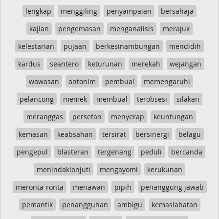
lengkap
menggiling
penyampaian
bersahaja
kajian
pengemasan
menganalisis
merajuk
kelestarian
pujaan
berkesinambungan
mendidih
kardus
seantero
keturunan
merekah
wejangan
wawasan
antonim
pembual
memengaruhi
pelancong
memek
membual
terobsesi
silakan
meranggas
persetan
menyerap
keuntungan
kemasan
keabsahan
tersirat
bersinergi
belagu
pengepul
blasteran
tergenang
peduli
bercanda
menindaklanjuti
mengayomi
kerukunan
meronta-ronta
menawan
pipih
penanggung jawab
pemantik
penangguhan
ambigu
kemaslahatan