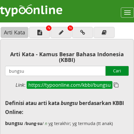
To
na
N
N
Arti Kata
Arti Kata - Kamus Besar Bahasa Indonesia
(KBBI)
Cari
Link
:
https://typoonline.com/kbbi/bungsu
Definisi atau arti kata
bungsu
berdasarkan KBBI
Online:
bungsu
/
bung·su
/
n
yg terakhir; yg termuda (tt anak)