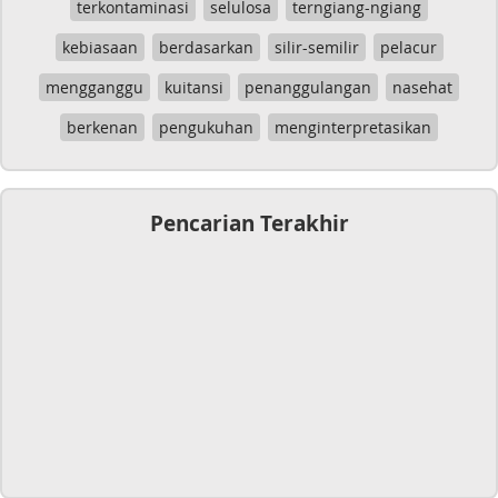
terkontaminasi
selulosa
terngiang-ngiang
kebiasaan
berdasarkan
silir-semilir
pelacur
mengganggu
kuitansi
penanggulangan
nasehat
berkenan
pengukuhan
menginterpretasikan
Pencarian Terakhir