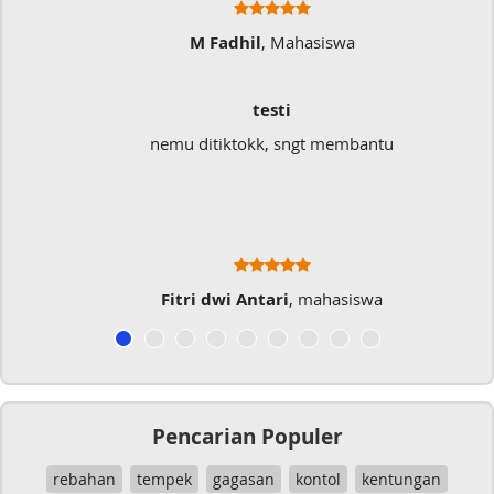
M Fadhil
, Mahasiswa
testi
nemu ditiktokk, sngt membantu
Sangat memb
Fitri dwi Antari
, mahasiswa
Pencarian Populer
rebahan
tempek
gagasan
kontol
kentungan