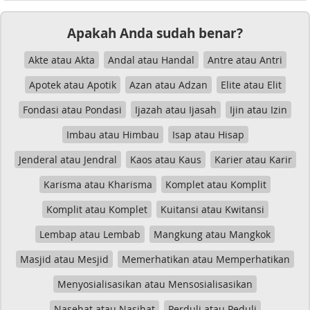
Apakah Anda sudah benar?
Akte atau Akta
Andal atau Handal
Antre atau Antri
Apotek atau Apotik
Azan atau Adzan
Elite atau Elit
Fondasi atau Pondasi
Ijazah atau Ijasah
Ijin atau Izin
Imbau atau Himbau
Isap atau Hisap
Jenderal atau Jendral
Kaos atau Kaus
Karier atau Karir
Karisma atau Kharisma
Komplet atau Komplit
Komplit atau Komplet
Kuitansi atau Kwitansi
Lembap atau Lembab
Mangkung atau Mangkok
Masjid atau Mesjid
Memerhatikan atau Memperhatikan
Menyosialisasikan atau Mensosialisasikan
Nasehat atau Nasihat
Perduli atau Peduli