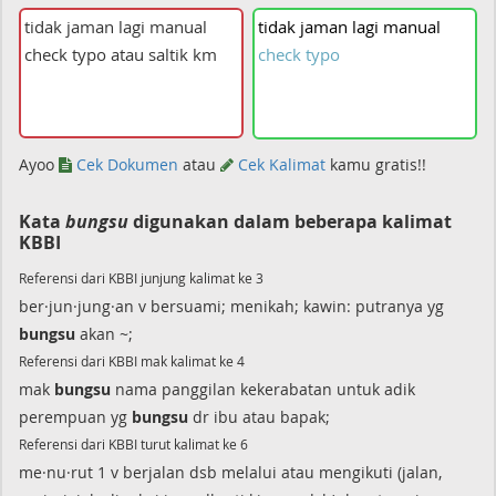
tidak
jaman
lagi
manual
check
typo
Ayoo
Cek Dokumen
atau
Cek Kalimat
kamu gratis!!
Kata
bungsu
digunakan dalam beberapa kalimat
KBBI
Referensi dari KBBI junjung kalimat ke 3
ber·jun·jung·an v bersuami; menikah; kawin: putranya yg
bungsu
akan ~;
Referensi dari KBBI mak kalimat ke 4
mak
bungsu
nama panggilan kekerabatan untuk adik
perempuan yg
bungsu
dr ibu atau bapak;
Referensi dari KBBI turut kalimat ke 6
me·nu·rut 1 v berjalan dsb melalui atau mengikuti (jalan,