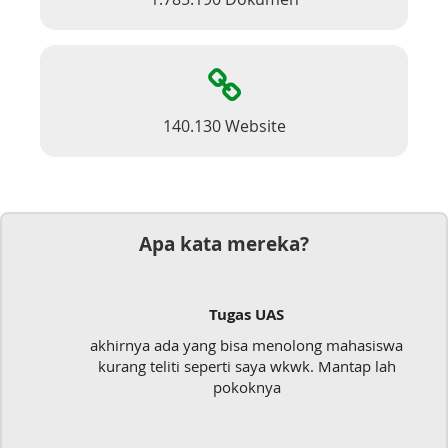
140.130 Website
Apa kata mereka?
Tugas UAS
rnya ada yang bisa menolong mahasiswa
Mudah se
ng teliti seperti saya wkwk. Mantap lah
pokoknya