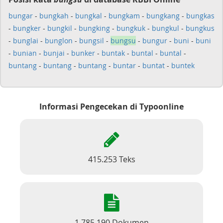
bungar
-
bungkah
-
bungkal
-
bungkam
-
bungkang
-
bungkas
-
bungker
-
bungkil
-
bungking
-
bungkuk
-
bungkul
-
bungkus
-
bunglai
-
bunglon
-
bungsil
-
bungsu
-
bungur
-
buni
-
buni
-
bunian
-
bunjai
-
bunker
-
buntak
-
buntal
-
buntal
-
buntang
-
buntang
-
buntang
-
buntar
-
buntat
-
buntek
Informasi Pengecekan di Typoonline
415.253 Teks
1.785.190 Dokumen