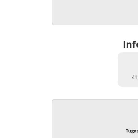
Inf
41
Tuga