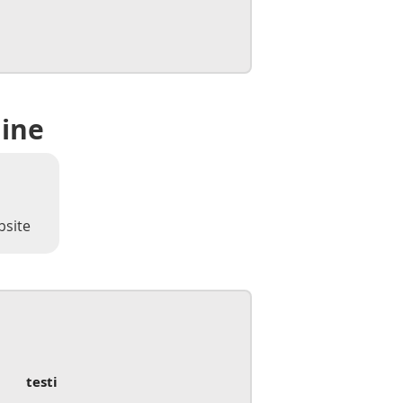
line
bsite
testi