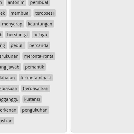
n
antonim
pembual
ek
membual
terobsesi
menyerap
keuntungan
t
bersinergi
belagu
ang
peduli
bercanda
erukunan
meronta-ronta
ung jawab
pemantik
lahatan
terkontaminasi
ebiasaan
berdasarkan
ngganggu
kuitansi
erkenan
pengukuhan
asikan