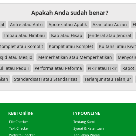
Apakah Anda sudah benar?
al
Antre atau Antri
Apotek atau Apotik
Azan atau Adzan
E
Imbau atau Himbau
Isap atau Hisap
Jenderal atau Jendral
Komplet atau Komplit
Komplit atau Komplet
Kuitansi atau Kwi
jid atau Mesjid
Memerhatikan atau Memperhatikan
Menyosia
uli atau Peduli
Performa atau Peforma
Pikir atau Fikir
Rapot 
akan
Standardisasi atau Standarisasi
Terlanjur atau Telanjur
KBBI Online
TYPOONLINE
File Checker
Tentang Kami
Text Checker
Syarat & Ketentuan
Website Checker
Kebijakan Privasi