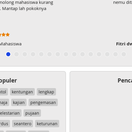
enolong mahasiswa kurang
nemu dit
wk. Mantap lah pokoknya
 Mahasiswa
Fitri d
opuler
Penc
ntol
kentungan
lengkap
haja
kajian
pengemasan
elestarian
pujaan
rdus
seantero
keturunan