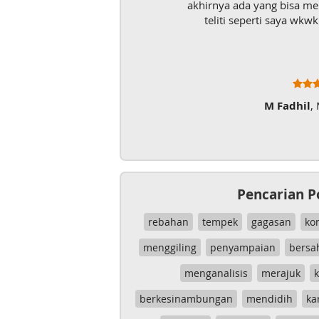
akhirnya ada yang bisa m
teliti seperti saya wk
M Fadhil
,
Pencarian P
rebahan
tempek
gagasan
ko
menggiling
penyampaian
bersa
menganalisis
merajuk
k
berkesinambungan
mendidih
ka