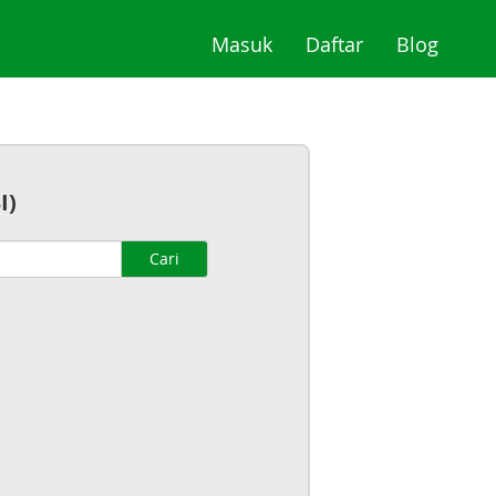
(current)
(current)
(curre
Masuk
Daftar
Blog
I)
Cari