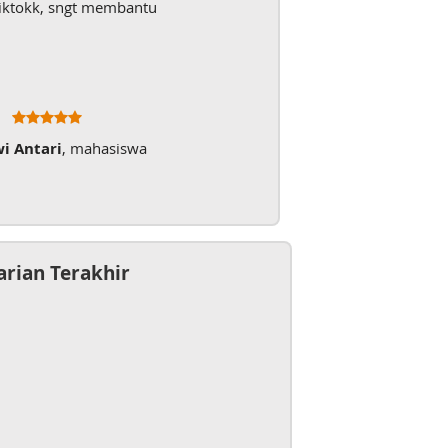
iktokk, sngt membantu
wi Antari
, mahasiswa
arian Terakhir