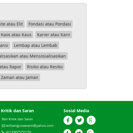
lite atau Elit
Fondasi atau Pondasi
Kaos atau Kaus
Karier atau Karir
tansi
Lembap atau Lembab
lisasikan atau Mensosialisasikan
atau Rapor
Risiko atau Resiko
Zaman atau Jaman
Kritik dan Saran
Sosial Media
Beri Kritik dan Saran
williamgunawann@yahoo.com
+62 83875755726