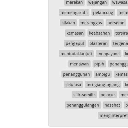
merekah
wejangan
wawasa
memengaruhi
pelancong
mem
silakan
meranggas
persetan
kemasan
keabsahan
tersira
pengepul
blasteran
tergen
menindaklanjuti
mengayomi
k
menawan
pipih
penangg
penangguhan
ambigu
kemas
selulosa
terngiang-ngiang
k
silir-semilir
pelacur
me
penanggulangan
nasehat
b
menginterpret