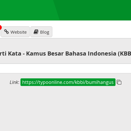
N
Website
Blog
rti Kata - Kamus Besar Bahasa Indonesia (KBB
Link
:
https://typoonline.com/kbbi/bumihangus