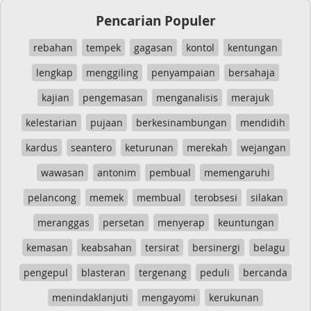
Pencarian Populer
rebahan
tempek
gagasan
kontol
kentungan
lengkap
menggiling
penyampaian
bersahaja
kajian
pengemasan
menganalisis
merajuk
kelestarian
pujaan
berkesinambungan
mendidih
kardus
seantero
keturunan
merekah
wejangan
wawasan
antonim
pembual
memengaruhi
pelancong
memek
membual
terobsesi
silakan
meranggas
persetan
menyerap
keuntungan
kemasan
keabsahan
tersirat
bersinergi
belagu
pengepul
blasteran
tergenang
peduli
bercanda
menindaklanjuti
mengayomi
kerukunan