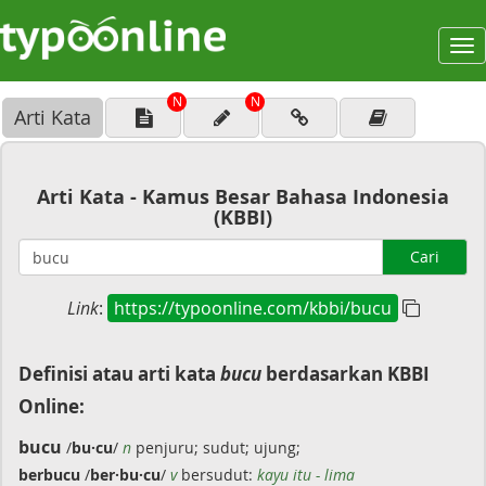
To
na
N
N
Arti Kata
Arti Kata - Kamus Besar Bahasa Indonesia
(KBBI)
Cari
Link
:
https://typoonline.com/kbbi/bucu
Definisi atau arti kata
bucu
berdasarkan KBBI
Online:
bucu
/
bu·cu
/
n
penjuru; sudut; ujung;
berbucu
/
ber·bu·cu
/
v
bersudut:
kayu itu - lima