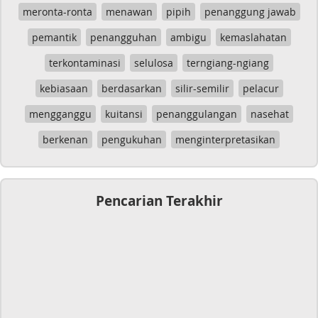
meronta-ronta
menawan
pipih
penanggung jawab
pemantik
penangguhan
ambigu
kemaslahatan
terkontaminasi
selulosa
terngiang-ngiang
kebiasaan
berdasarkan
silir-semilir
pelacur
mengganggu
kuitansi
penanggulangan
nasehat
berkenan
pengukuhan
menginterpretasikan
Pencarian Terakhir