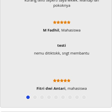
kurang teliti seperti saya wkwk. Mantap lah
pokoknya
M Fadhil
, Mahasiswa
testi
nemu ditiktokk, sngt membantu
Fitri dwi Antari
, mahasiswa