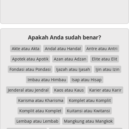
Apakah Anda sudah benar?
Akte atau Akta
Andal atau Handal
Antre atau Antri
Apotek atau Apotik
Azan atau Adzan
Elite atau Elit
Fondasi atau Pondasi
Ijazah atau Ijasah
Ijin atau Izin
Imbau atau Himbau
Isap atau Hisap
Jenderal atau Jendral
Kaos atau Kaus
Karier atau Karir
Karisma atau Kharisma
Komplet atau Komplit
Komplit atau Komplet
Kuitansi atau Kwitansi
Lembap atau Lembab
Mangkung atau Mangkok