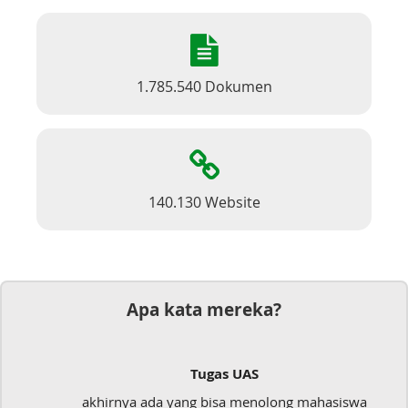
1.785.540 Dokumen
140.130 Website
Apa kata mereka?
Tugas UAS
akhirnya ada yang bisa menolong mahasiswa