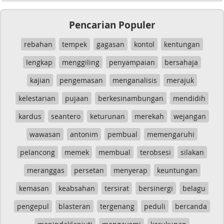
Pencarian Populer
rebahan
tempek
gagasan
kontol
kentungan
lengkap
menggiling
penyampaian
bersahaja
kajian
pengemasan
menganalisis
merajuk
kelestarian
pujaan
berkesinambungan
mendidih
kardus
seantero
keturunan
merekah
wejangan
wawasan
antonim
pembual
memengaruhi
pelancong
memek
membual
terobsesi
silakan
meranggas
persetan
menyerap
keuntungan
kemasan
keabsahan
tersirat
bersinergi
belagu
pengepul
blasteran
tergenang
peduli
bercanda