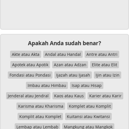
Apakah Anda sudah benar?
Akte atau Akta
Andal atau Handal
Antre atau Antri
Apotek atau Apotik
Azan atau Adzan
Elite atau Elit
Fondasi atau Pondasi
Ijazah atau Ijasah
Ijin atau Izin
Imbau atau Himbau
Isap atau Hisap
Jenderal atau Jendral
Kaos atau Kaus
Karier atau Karir
Karisma atau Kharisma
Komplet atau Komplit
Komplit atau Komplet
Kuitansi atau Kwitansi
Lembap atau Lembab
Mangkung atau Mangkok