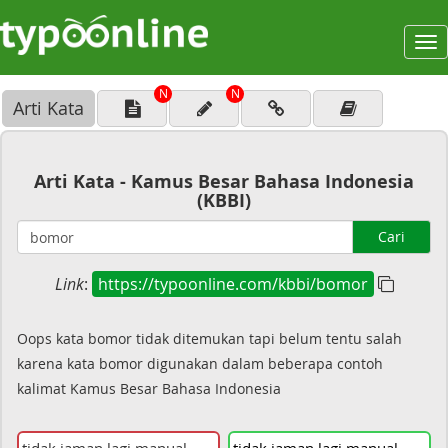
To
na
N
N
Arti Kata
Arti Kata - Kamus Besar Bahasa Indonesia
(KBBI)
Cari
Link
:
https://typoonline.com/kbbi/bomor
Oops kata bomor tidak ditemukan tapi belum tentu salah
karena kata bomor digunakan dalam beberapa contoh
kalimat Kamus Besar Bahasa Indonesia