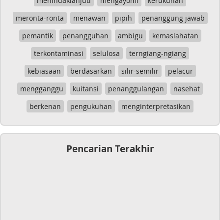
menindaklanjuti
mengayomi
kerukunan
meronta-ronta
menawan
pipih
penanggung jawab
pemantik
penangguhan
ambigu
kemaslahatan
terkontaminasi
selulosa
terngiang-ngiang
kebiasaan
berdasarkan
silir-semilir
pelacur
mengganggu
kuitansi
penanggulangan
nasehat
berkenan
pengukuhan
menginterpretasikan
Pencarian Terakhir