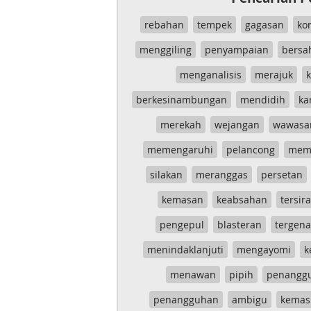
rebahan
tempek
gagasan
ko
menggiling
penyampaian
bersa
menganalisis
merajuk
k
berkesinambungan
mendidih
ka
merekah
wejangan
wawasa
memengaruhi
pelancong
mem
silakan
meranggas
persetan
kemasan
keabsahan
tersira
pengepul
blasteran
tergen
menindaklanjuti
mengayomi
k
menawan
pipih
penangg
penangguhan
ambigu
kemas