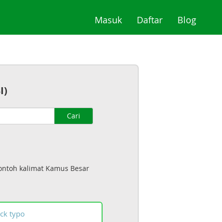
(current)
(current)
(curre
Masuk
Daftar
Blog
I)
Cari
contoh kalimat Kamus Besar
ck
typo