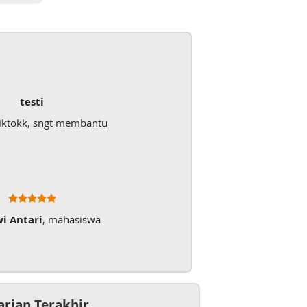
testi
iktokk, sngt membantu
wi Antari
, mahasiswa
arian Terakhir