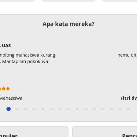
Apa kata mereka?
s UAS
enolong mahasiswa kurang
nemu dit
wk. Mantap lah pokoknya
 Mahasiswa
Fitri d
opuler
Penc