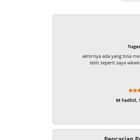
Tuga
akhirnya ada yang bisa m
teliti seperti saya wk
M Fadhil
,
Pencarian P