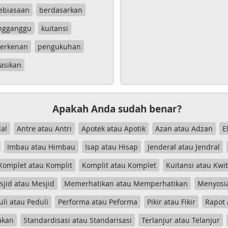
ebiasaan
berdasarkan
ngganggu
kuitansi
erkenan
pengukuhan
asikan
Apakah Anda sudah benar?
al
Antre atau Antri
Apotek atau Apotik
Azan atau Adzan
E
Imbau atau Himbau
Isap atau Hisap
Jenderal atau Jendral
Komplet atau Komplit
Komplit atau Komplet
Kuitansi atau Kwi
jid atau Mesjid
Memerhatikan atau Memperhatikan
Menyosia
uli atau Peduli
Performa atau Peforma
Pikir atau Fikir
Rapot 
akan
Standardisasi atau Standarisasi
Terlanjur atau Telanjur