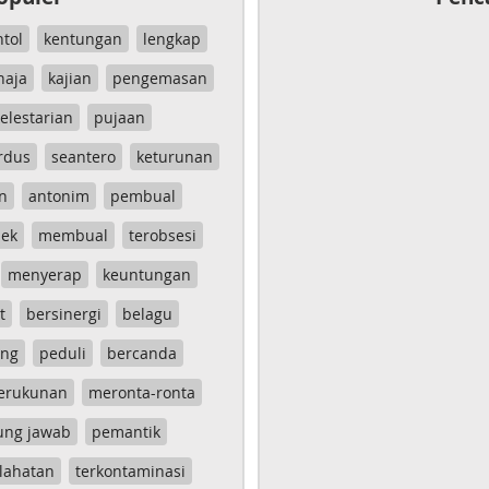
ntol
kentungan
lengkap
haja
kajian
pengemasan
elestarian
pujaan
rdus
seantero
keturunan
n
antonim
pembual
ek
membual
terobsesi
menyerap
keuntungan
t
bersinergi
belagu
ang
peduli
bercanda
erukunan
meronta-ronta
ung jawab
pemantik
lahatan
terkontaminasi