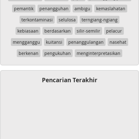
pemantik
penangguhan
ambigu
kemaslahatan
terkontaminasi
selulosa
terngiang-ngiang
kebiasaan
berdasarkan
silir-semilir
pelacur
mengganggu
kuitansi
penanggulangan
nasehat
berkenan
pengukuhan
menginterpretasikan
Pencarian Terakhir