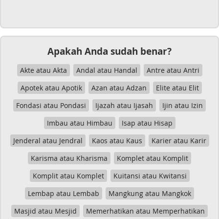
Apakah Anda sudah benar?
Akte atau Akta
Andal atau Handal
Antre atau Antri
Apotek atau Apotik
Azan atau Adzan
Elite atau Elit
Fondasi atau Pondasi
Ijazah atau Ijasah
Ijin atau Izin
Imbau atau Himbau
Isap atau Hisap
Jenderal atau Jendral
Kaos atau Kaus
Karier atau Karir
Karisma atau Kharisma
Komplet atau Komplit
Komplit atau Komplet
Kuitansi atau Kwitansi
Lembap atau Lembab
Mangkung atau Mangkok
Masjid atau Mesjid
Memerhatikan atau Memperhatikan