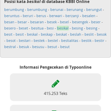
Posisi kata
besikal
di database KBBI Online
berumbung
-
berumbung
-
berunai
-
berunang
-
berungut
-
beruntus
-
beruri
-
berus
-
berwari
-
berzanji
-
besalen
-
besan
-
besar
-
besaran
-
besek
-
besel
-
besengek
-
beser
-
besero
-
beset
-
besitua
-
besi
-
besikal
-
besing
-
besing
-
besit
-
besit
-
beskal
-
beskap
-
beskat
-
beslah
-
beslit
-
besok
-
besot
-
bestari
-
bestek
-
bestel
-
bestialitas
-
bestik
-
bestir
-
bestral
-
besuk
-
besusu
-
besut
-
besut
Informasi Pengecekan di Typoonline
415.253 Teks