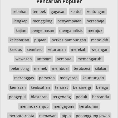
Pencarian Populer
rebahan
tempek
gagasan
kontol
kentungan
lengkap
menggiling
penyampaian
bersahaja
kajian
pengemasan
menganalisis
merajuk
kelestarian
pujaan
berkesinambungan
mendidih
kardus
seantero
keturunan
merekah
wejangan
wawasan
antonim
pembual
memengaruhi
pelancong
memek
membual
terobsesi
silakan
meranggas
persetan
menyerap
keuntungan
kemasan
keabsahan
tersirat
bersinergi
belagu
pengepul
blasteran
tergenang
peduli
bercanda
menindaklanjuti
mengayomi
kerukunan
meronta-ronta
menawan
pipih
penanggung jawab