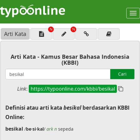
To
na
N
N
Arti Kata
Arti Kata - Kamus Besar Bahasa Indonesia
(KBBI)
Cari
Link
:
https://typoonline.com/kbbi/besikal
Definisi atau arti kata
besikal
berdasarkan KBBI
Online:
besikal
/
be·si·kal
/
ark n
sepeda