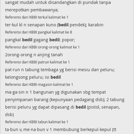
sangat mudah untuk disandangkan di pundak tanpa
merepotkan pembawanya;
Referensi dari KBBI terkul kalimat ke 1
ter·kul kl n senapan kuno (
bedil
pendek); karabin
Referensi dari KBBI pangkal kalimat ke 8
pangkal
bedil
gagang
bedil
; popor;
Referensi dari KBBI orong-orong kalimat ke 1
2orong-orong n anjing tanah
Referensi dari KBBI patrun kalimat ke 1
pat·run n tabung tembaga yg berisi mesiu dan peluru;
kelongsong peluru; isi
bedil
Referensi dari KBBI magasin kalimat ke 1
ma·ga·sin n 1 bangunan yg digunakan sbg tempat
penyimpanan barang (kepunyaan pedagang dsb); 2 tabung
berisi peluru yg dapat dipasang di
bedil
(pistol, senapan,
dsb)
Referensi dari KBBI tabun kalimat ke 1
ta·bun v, me·na·bun v 1 membubung berkepul-kepul (tt