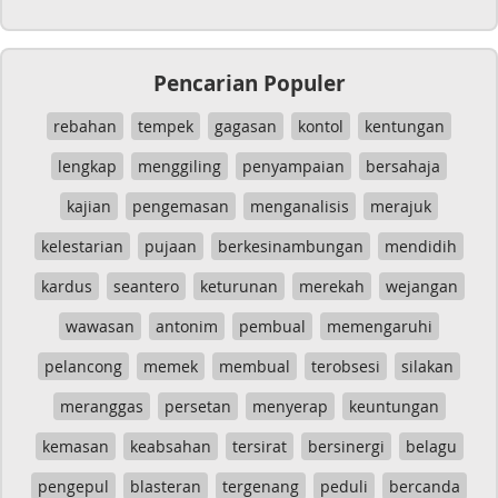
Pencarian Populer
rebahan
tempek
gagasan
kontol
kentungan
lengkap
menggiling
penyampaian
bersahaja
kajian
pengemasan
menganalisis
merajuk
kelestarian
pujaan
berkesinambungan
mendidih
kardus
seantero
keturunan
merekah
wejangan
wawasan
antonim
pembual
memengaruhi
pelancong
memek
membual
terobsesi
silakan
meranggas
persetan
menyerap
keuntungan
kemasan
keabsahan
tersirat
bersinergi
belagu
pengepul
blasteran
tergenang
peduli
bercanda