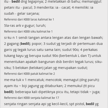
itu -
bedil
dng tegapnya; 2 meletakkan di bahu; memanggul:
petani itu - pacul; 3 menderita: ia - cacat; 4 memiliki: ia
sudah - gelar sarjana;
Referensi dari KBBI laras kalimat ke 1
5la·ras ark v gugur; luruh;
Referensi dari KBBI siku kalimat ke 1
si·ku n 1 sendi tangan antara lengan atas dan lengan bawah;
2 gagang (
bedil
); popor; 3 sudut yg terjadi dr pertemuan dua
garis yg tegak lurus satu sama lain; sudut 90o; 4 perkakas
tukang kayu yg berupa sudut 90o (berbentuk L dan T) untuk
menentukan apakah bangunan dsb berdiri tegak lurus; siku-
siku; 5 belokan (kelokan) jalan yg merupakan sudut;
Referensi dari KBBI patuk kalimat ke 2
me·ma·tuk v 1 mencatuk; mencotok; memagut (dng paruh):
ayam itu ~ biji jagung yg ditaburkan; 2 memukul (tt picu
bedil
): beberapa kali dipetiknya picu itu, tetapi tidak ~ juga;
Referensi dari KBBI senjata kalimat ke 17
senjata ringan senjata api yg kecil-kecil, spt pistol,
bedil
yg