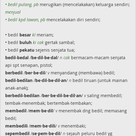
• bedil pulang, pb
merugikan (mencelakakan) keluarga sendiri;
menjual
• bedil kpd lawan, pb
mencelakakan diri sendiri;
• bedil
besar
kl
meriam;
• bedil
buluh
ki
cak
gertak sambal;
• bedil
pekatu
sejenis senjata tua;
bedil-bedal
/
be·dil-be·dal
/
n cak
bermacam-macam senjata
api spt senapan, pistol;
berbedil
/
ber·be·dil
/
v
menyandang (membawa) bedil;
bedil-bedilan
/
be·dil-be·dil·an
/
n
bedil tiruan (untuk mainan
anak-anak);
berbedil-bedilan
/
ber·be·dil-be·dil·an
/
v
saling membedil;
tembak-menembak; bertembak-tembakan;
membedil
/
mem·be·dil
/
v
menembak dng bedil; memasang
bedil;
membedili
/
mem·be·dili
/
v
menembaki;
sepembedil
/
se·pem·be·dil
/
n
sejauh peluru bedil yg