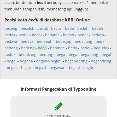
asap): berdentum
bedil
berbunyi, asap naik ~; 2 membakar
timbunan sampah dsb; memasang api unggun;
Posisi kata
bedil
di database KBBI Online
beceng
-
becolok
-
becuk
-
becus
-
beda
-
bedah
-
bedah
-
bedak
-
bedal
-
bedal
-
bedama
-
bedan
-
bedar
-
bedaru
-
bedawi
-
bedaya
-
bedebah
-
bedegap
-
bedegong
-
bedel
-
bedeng
-
bedeng
-
bedil
-
bedinde
-
bedo
-
bedol
-
bedudak
-
beduk
-
bedukang
-
bedung
-
bega
-
bega
-
begadang
-
begah
-
begal
-
begana
-
begana-begini
-
begandering
-
begandring
-
begap
-
begar
-
begasi
-
begawan
-
begini
-
begitu
Informasi Pengecekan di Typoonline
415.253 Teks