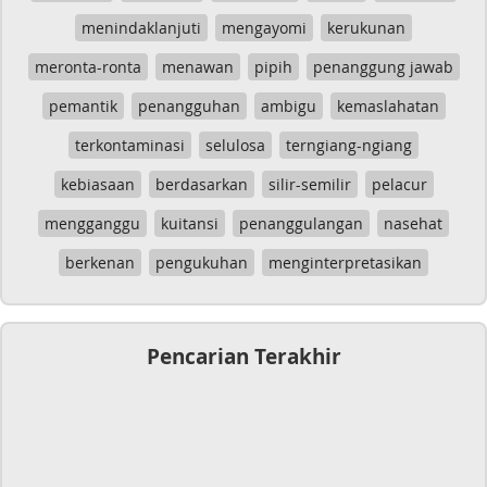
menindaklanjuti
mengayomi
kerukunan
meronta-ronta
menawan
pipih
penanggung jawab
pemantik
penangguhan
ambigu
kemaslahatan
terkontaminasi
selulosa
terngiang-ngiang
kebiasaan
berdasarkan
silir-semilir
pelacur
mengganggu
kuitansi
penanggulangan
nasehat
berkenan
pengukuhan
menginterpretasikan
Pencarian Terakhir