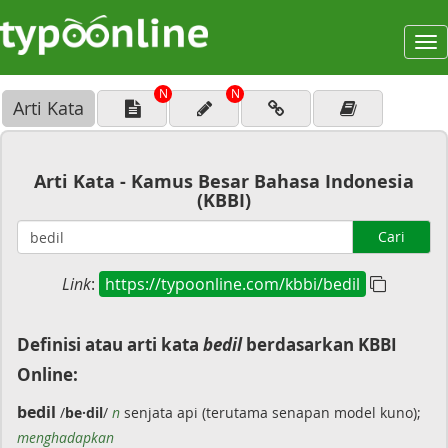
To
na
N
N
Arti Kata
Arti Kata - Kamus Besar Bahasa Indonesia
(KBBI)
Cari
Link
:
https://typoonline.com/kbbi/bedil
Definisi atau arti kata
bedil
berdasarkan KBBI
Online:
bedil
/
be·dil
/
n
senjata api (terutama senapan model kuno);
menghadapkan