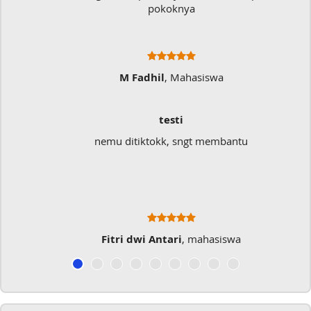
pokoknya
M Fadhil
, Mahasiswa
testi
nemu ditiktokk, sngt membantu
Fitri dwi Antari
, mahasiswa