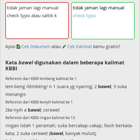
tidak
jaman
lagi
manual
check
typo
Ayoo
Cek Dokumen
atau
Cek Kalimat
kamu gratis!!
Kata
bawel
digunakan dalam beberapa kalimat
KBBI
Referensi dari KBBI lembeng kalimat ke 1
lem·beng /lémbéng/ n 1 suara yg nyaring; 2
bawel
; 3 suka
menangis
Referensi dari KBBI kenyih kalimat ke 1
2ke·nyih a
bawel
; cerewet
Referensi dari KBBI ringan kalimat ke 13
ringan lidah 1 peramah; suka bercakap-cakap; fasih berkata-
kata; 2 suka cerewet (
bawel
, banyak mulut);