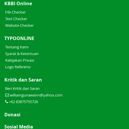
KBBI Online
File Checker
Text Checker
Website Checker
TYPOONLINE
Tentang Kami
Syarat & Ketentuan
Kebijakan Privasi
Logo Referensi
Kritik dan Saran
Beri Kritik dan Saran
williamgunawann@yahoo.com
+62 83875755726
Donasi
Sosial Media