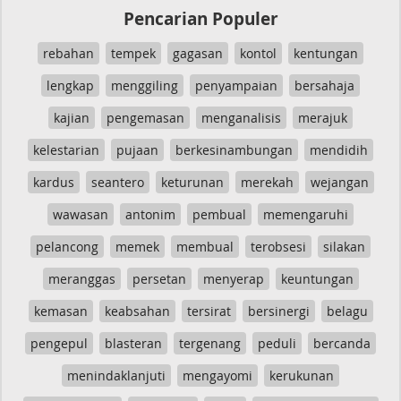
Pencarian Populer
rebahan
tempek
gagasan
kontol
kentungan
lengkap
menggiling
penyampaian
bersahaja
kajian
pengemasan
menganalisis
merajuk
kelestarian
pujaan
berkesinambungan
mendidih
kardus
seantero
keturunan
merekah
wejangan
wawasan
antonim
pembual
memengaruhi
pelancong
memek
membual
terobsesi
silakan
meranggas
persetan
menyerap
keuntungan
kemasan
keabsahan
tersirat
bersinergi
belagu
pengepul
blasteran
tergenang
peduli
bercanda
menindaklanjuti
mengayomi
kerukunan