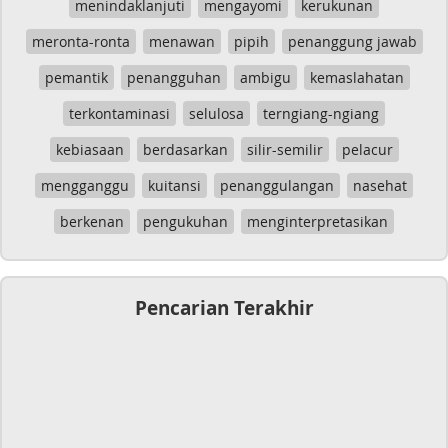
menindaklanjuti
mengayomi
kerukunan
meronta-ronta
menawan
pipih
penanggung jawab
pemantik
penangguhan
ambigu
kemaslahatan
terkontaminasi
selulosa
terngiang-ngiang
kebiasaan
berdasarkan
silir-semilir
pelacur
mengganggu
kuitansi
penanggulangan
nasehat
berkenan
pengukuhan
menginterpretasikan
Pencarian Terakhir