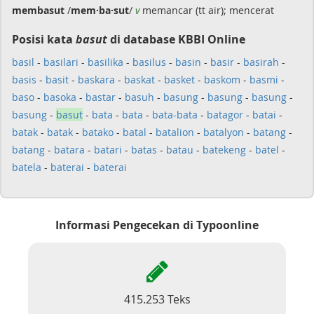
membasut
/
mem·ba·sut
/
v
memancar (tt air); mencerat
Posisi kata
basut
di database KBBI Online
basil
-
basilari
-
basilika
-
basilus
-
basin
-
basir
-
basirah
-
basis
-
basit
-
baskara
-
baskat
-
basket
-
baskom
-
basmi
-
baso
-
basoka
-
bastar
-
basuh
-
basung
-
basung
-
basung
-
basung
-
basut
-
bata
-
bata
-
bata-bata
-
batagor
-
batai
-
batak
-
batak
-
batako
-
batal
-
batalion
-
batalyon
-
batang
-
batang
-
batara
-
batari
-
batas
-
batau
-
batekeng
-
batel
-
batela
-
baterai
-
baterai
Informasi Pengecekan di Typoonline
415.253 Teks