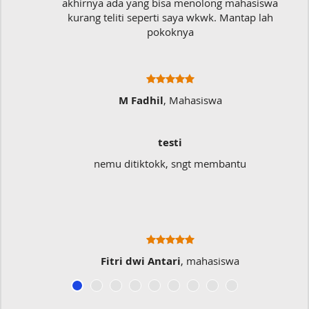
akhirnya ada yang bisa menolong mahasiswa
kurang teliti seperti saya wkwk. Mantap lah
pokoknya
M Fadhil
, Mahasiswa
testi
nemu ditiktokk, sngt membantu
Fitri dwi Antari
, mahasiswa