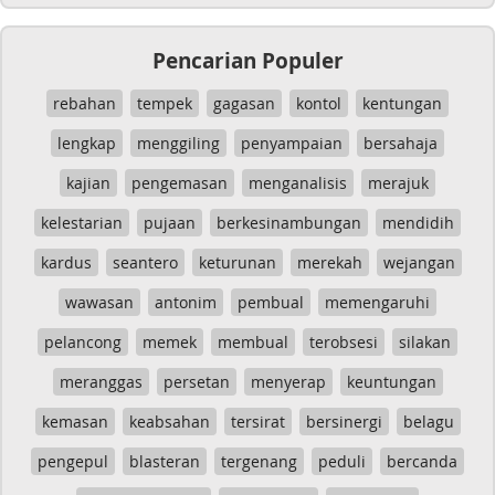
Pencarian Populer
rebahan
tempek
gagasan
kontol
kentungan
lengkap
menggiling
penyampaian
bersahaja
kajian
pengemasan
menganalisis
merajuk
kelestarian
pujaan
berkesinambungan
mendidih
kardus
seantero
keturunan
merekah
wejangan
wawasan
antonim
pembual
memengaruhi
pelancong
memek
membual
terobsesi
silakan
meranggas
persetan
menyerap
keuntungan
kemasan
keabsahan
tersirat
bersinergi
belagu
pengepul
blasteran
tergenang
peduli
bercanda