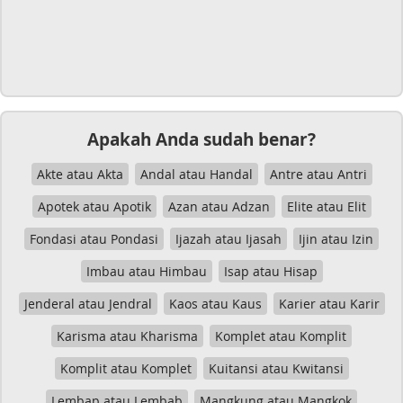
Apakah Anda sudah benar?
Akte atau Akta
Andal atau Handal
Antre atau Antri
Apotek atau Apotik
Azan atau Adzan
Elite atau Elit
Fondasi atau Pondasi
Ijazah atau Ijasah
Ijin atau Izin
Imbau atau Himbau
Isap atau Hisap
Jenderal atau Jendral
Kaos atau Kaus
Karier atau Karir
Karisma atau Kharisma
Komplet atau Komplit
Komplit atau Komplet
Kuitansi atau Kwitansi
Lembap atau Lembab
Mangkung atau Mangkok