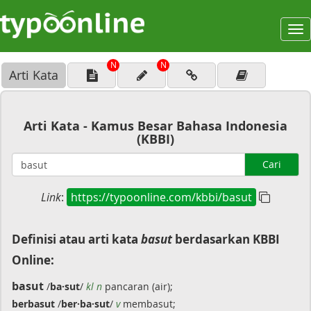
To
na
N
N
Arti Kata
Arti Kata - Kamus Besar Bahasa Indonesia
(KBBI)
Cari
Link
:
https://typoonline.com/kbbi/basut
Definisi atau arti kata
basut
berdasarkan KBBI
Online:
basut
/
ba·sut
/
kl n
pancaran (air);
berbasut
/
ber·ba·sut
/
v
membasut;