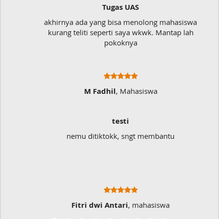
Tugas UAS
akhirnya ada yang bisa menolong mahasiswa
kurang teliti seperti saya wkwk. Mantap lah
pokoknya
M Fadhil
, Mahasiswa
testi
nemu ditiktokk, sngt membantu
Sa
Fitri dwi Antari
, mahasiswa