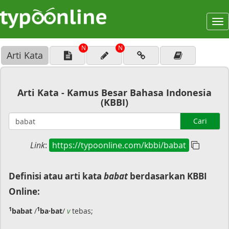
To
na
N
N
Arti Kata
Arti Kata - Kamus Besar Bahasa Indonesia
(KBBI)
Cari
Link
:
https://typoonline.com/kbbi/babat
Definisi atau arti kata
babat
berdasarkan KBBI
Online:
1
1
babat
/
ba·bat
/
v
tebas;