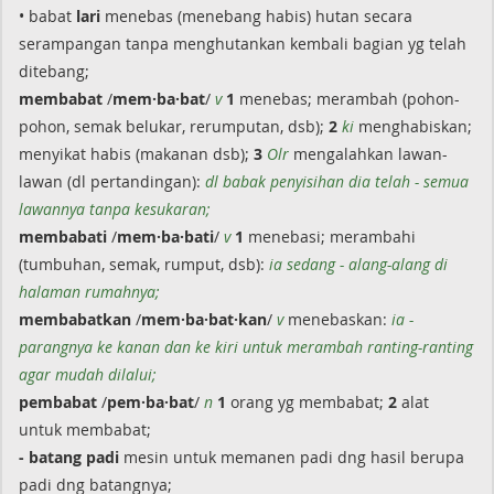
• babat
lari
menebas (menebang habis) hutan secara
serampangan tanpa menghutankan kembali bagian yg telah
ditebang;
membabat
/
mem·ba·bat
/
v
1
menebas; merambah (pohon-
pohon, semak belukar, rerumputan, dsb);
2
ki
menghabiskan;
menyikat habis (makanan dsb);
3
Olr
mengalahkan lawan-
lawan (dl pertandingan):
dl babak penyisihan dia telah - semua
lawannya tanpa kesukaran;
membabati
/
mem·ba·bati
/
v
1
menebasi; merambahi
(tumbuhan, semak, rumput, dsb):
ia sedang - alang-alang di
halaman rumahnya;
membabatkan
/
mem·ba·bat·kan
/
v
menebaskan:
ia -
parangnya ke kanan dan ke kiri untuk merambah ranting-ranting
agar mudah dilalui;
pembabat
/
pem·ba·bat
/
n
1
orang yg membabat;
2
alat
untuk membabat;
- batang padi
mesin untuk memanen padi dng hasil berupa
padi dng batangnya;