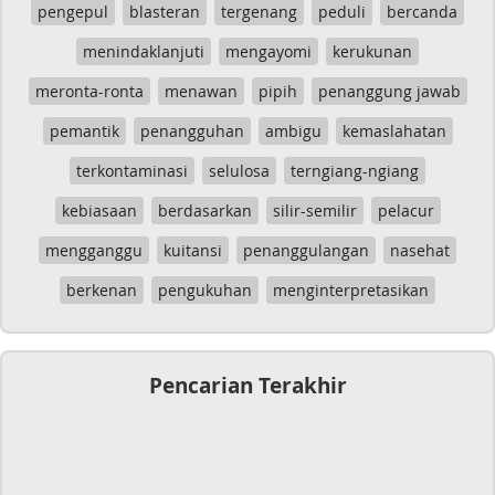
pengepul
blasteran
tergenang
peduli
bercanda
menindaklanjuti
mengayomi
kerukunan
meronta-ronta
menawan
pipih
penanggung jawab
pemantik
penangguhan
ambigu
kemaslahatan
terkontaminasi
selulosa
terngiang-ngiang
kebiasaan
berdasarkan
silir-semilir
pelacur
mengganggu
kuitansi
penanggulangan
nasehat
berkenan
pengukuhan
menginterpretasikan
Pencarian Terakhir