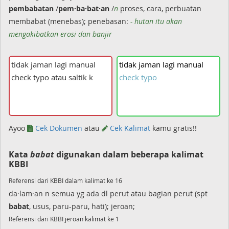
pembabatan
/
pem·ba·bat·an
/
n
proses, cara, perbuatan
membabat (menebas); penebasan:
- hutan itu akan
mengakibatkan erosi dan banjir
tidak
jaman
lagi
manual
check
typo
Ayoo
Cek Dokumen
atau
Cek Kalimat
kamu gratis!!
Kata
babat
digunakan dalam beberapa kalimat
KBBI
Referensi dari KBBI dalam kalimat ke 16
da·lam·an n semua yg ada dl perut atau bagian perut (spt
babat
, usus, paru-paru, hati); jeroan;
Referensi dari KBBI jeroan kalimat ke 1