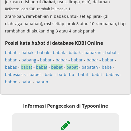
je·ro·an n isi perut (
babat
, usus, limpa, dsb); dalaman
Referensi dari KBBI rambah kalimat ke 1
2ram·bah, ram·bah·an n babak untuk setiap jarak (dl
olahraga panahan), msl setiap jarak 8 atau 10 rambahan, tiap
rambahan dilakukan dng 3 atau 4 anak panah
Posisi kata
babat
di database KBBI Online
babah
-
babak
-
babak
-
babak
-
babak
-
babakan
-
babal
-
baban
-
babang
-
babar
-
babar
-
babar
-
babar
-
babar
-
babas
-
babat
-
babat
-
babat
-
babat
-
babatan
-
babe
-
babesiasis
-
babet
-
babi
-
ba-bi-bu
-
babil
-
babit
-
bablas
-
babon
-
babu
-
babun
Informasi Pengecekan di Typoonline