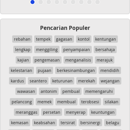
Pencarian Populer
rebahan
tempek
gagasan
kontol
kentungan
lengkap
menggiling
penyampaian
bersahaja
kajian
pengemasan
menganalisis
merajuk
kelestarian
pujaan
berkesinambungan
mendidih
kardus
seantero
keturunan
merekah
wejangan
wawasan
antonim
pembual
memengaruhi
pelancong
memek
membual
terobsesi
silakan
meranggas
persetan
menyerap
keuntungan
kemasan
keabsahan
tersirat
bersinergi
belagu