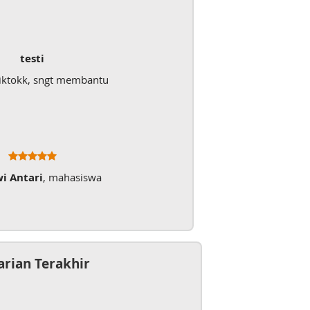
testi
iktokk, sngt membantu
wi Antari
, mahasiswa
arian Terakhir