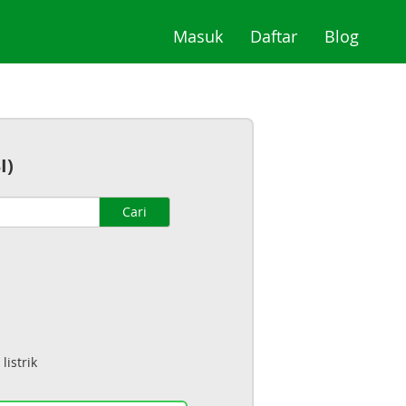
(current)
(current)
(curre
Masuk
Daftar
Blog
I)
Cari
istrik