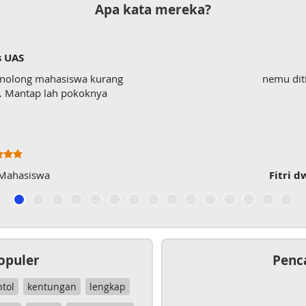
Apa kata mereka?
s UAS
enolong mahasiswa kurang
nemu dit
wk. Mantap lah pokoknya
 Mahasiswa
Fitri d
opuler
Penc
ntol
kentungan
lengkap