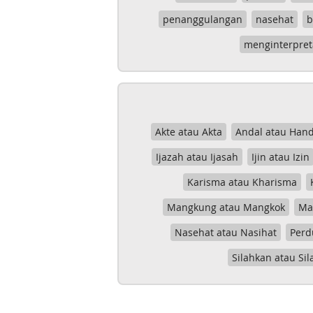
penanggulangan
nasehat
b
menginterpret
Akte atau Akta
Andal atau Hand
Ijazah atau Ijasah
Ijin atau Izin
Karisma atau Kharisma
Mangkung atau Mangkok
Mas
Nasehat atau Nasihat
Perd
Silahkan atau Sil