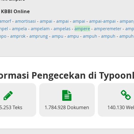
 KBBI Online
amorf
-
amortisasi
-
ampai
-
ampai
-
ampai
-
ampai-ampai
-
ampan
mpel
-
ampela
-
ampelam
-
ampelas
-
ampere
-
amperemeter
-
amp
mpo
-
amprok
-
amprung
-
ampu
-
ampu
-
ampuh
-
ampuh
-
ampuh
ormasi Pengecekan di Typoon
5.253 Teks
1.784.928 Dokumen
140.130 We