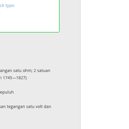
ck
typo
ntangan satu ohm; 2 satuan
hun 1745—1827)
sepuluh
ikan tegangan satu volt dan