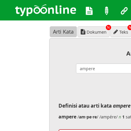
N
Arti Kata
Dokumen
Teks
A
Definisi atau arti kata
ampere
ampere
/
am·pe·re
/ /ampére/
n
1
sat