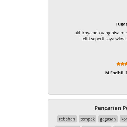
Tuga
akhirnya ada yang bisa m
teliti seperti saya wk
M Fadhil
,
Pencarian P
rebahan
tempek
gagasan
ko