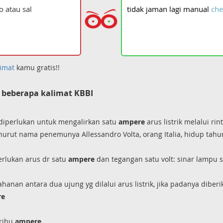
tidak
jaman
lagi
manual
che
imat
kamu gratis!!
beberapa kalimat KBBI
yg diperlukan untuk mengalirkan satu
ampere
arus listrik melalui ri
menurut nama penemunya Allessandro Volta, orang Italia, hidup ta
perlukan arus dr satu
ampere
dan tegangan satu volt: sinar lampu 
hanan antara dua ujung yg dilalui arus listrik, jika padanya diber
re
eribu
ampere