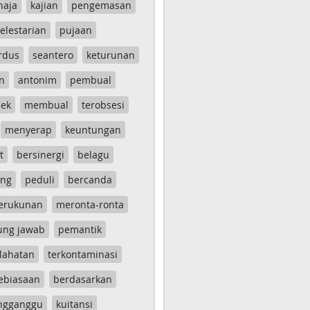
haja
kajian
pengemasan
elestarian
pujaan
rdus
seantero
keturunan
n
antonim
pembual
ek
membual
terobsesi
menyerap
keuntungan
t
bersinergi
belagu
ang
peduli
bercanda
erukunan
meronta-ronta
ung jawab
pemantik
lahatan
terkontaminasi
ebiasaan
berdasarkan
ngganggu
kuitansi