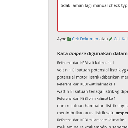
Ayoo
Cek Dokumen
atau
Cek Kal
Kata
ampere
digunakan dalam 
Referensi dari KBBI volt kalimat ke 1
volt n 1 El satuan potensial listrik 
potensial motor listrik (diberikan 
Referensi dari KBBI watt kalimat ke 1
watt n El satuan tenaga listrik yg di
Referensi dari KBBI ohm kalimat ke 1
ohm n satuan hambatan listrik sbg ta
menimbulkan arus listrik satu
ampe
Referensi dari KBBI miliampere kalimat ke 1
mi·li·am·pe·re /miliampér/ n sepers