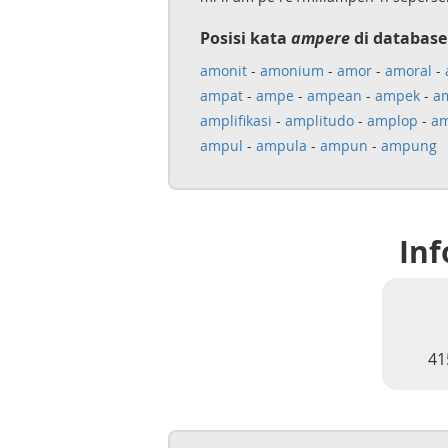
Posisi kata
ampere
di database
amonit
-
amonium
-
amor
-
amoral
-
ampat
-
ampe
-
ampean
-
ampek
-
a
amplifikasi
-
amplitudo
-
amplop
-
a
ampul
-
ampula
-
ampun
-
ampung
Inf
41