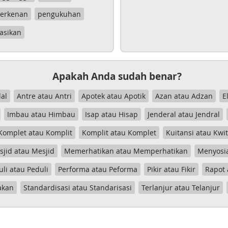
erkenan
pengukuhan
asikan
Apakah Anda sudah benar?
al
Antre atau Antri
Apotek atau Apotik
Azan atau Adzan
E
Imbau atau Himbau
Isap atau Hisap
Jenderal atau Jendral
Komplet atau Komplit
Komplit atau Komplet
Kuitansi atau Kwi
jid atau Mesjid
Memerhatikan atau Memperhatikan
Menyosia
uli atau Peduli
Performa atau Peforma
Pikir atau Fikir
Rapot 
akan
Standardisasi atau Standarisasi
Terlanjur atau Telanjur