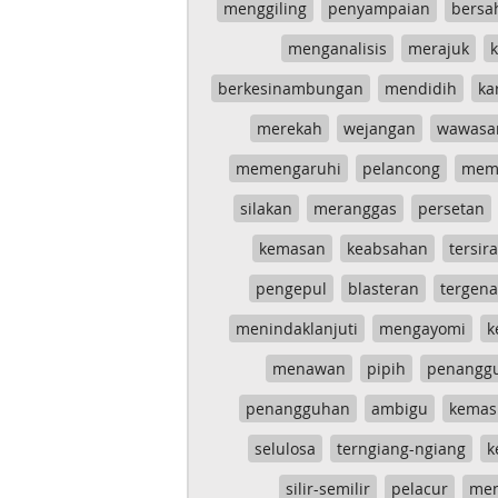
menggiling
penyampaian
bersa
menganalisis
merajuk
k
berkesinambungan
mendidih
ka
merekah
wejangan
wawasa
memengaruhi
pelancong
mem
silakan
meranggas
persetan
kemasan
keabsahan
tersira
pengepul
blasteran
tergen
menindaklanjuti
mengayomi
k
menawan
pipih
penangg
penangguhan
ambigu
kemas
selulosa
terngiang-ngiang
k
silir-semilir
pelacur
me