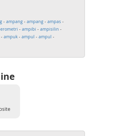
g
-
ampang
-
ampang
-
ampas
-
erometri
-
ampibi
-
ampisilin
-
-
ampuk
-
ampul
-
ampul
-
line
bsite