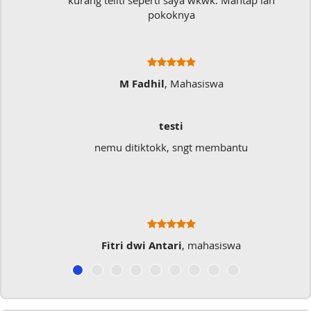
kurang teliti seperti saya wkwk. Mantap lah
pokoknya
M Fadhil
, Mahasiswa
testi
nemu ditiktokk, sngt membantu
Fitri dwi Antari
, mahasiswa