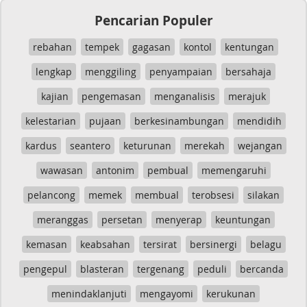
Pencarian Populer
rebahan
tempek
gagasan
kontol
kentungan
lengkap
menggiling
penyampaian
bersahaja
kajian
pengemasan
menganalisis
merajuk
kelestarian
pujaan
berkesinambungan
mendidih
kardus
seantero
keturunan
merekah
wejangan
wawasan
antonim
pembual
memengaruhi
pelancong
memek
membual
terobsesi
silakan
meranggas
persetan
menyerap
keuntungan
kemasan
keabsahan
tersirat
bersinergi
belagu
pengepul
blasteran
tergenang
peduli
bercanda
menindaklanjuti
mengayomi
kerukunan