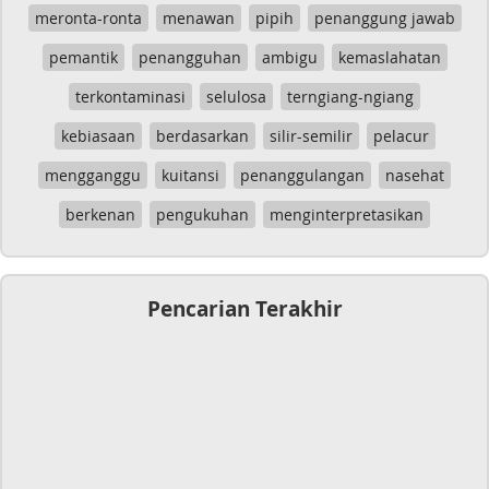
meronta-ronta
menawan
pipih
penanggung jawab
pemantik
penangguhan
ambigu
kemaslahatan
terkontaminasi
selulosa
terngiang-ngiang
kebiasaan
berdasarkan
silir-semilir
pelacur
mengganggu
kuitansi
penanggulangan
nasehat
berkenan
pengukuhan
menginterpretasikan
Pencarian Terakhir