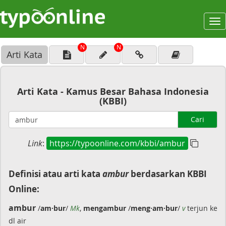
To
na
N
N
Arti Kata
Arti Kata - Kamus Besar Bahasa Indonesia
(KBBI)
Cari
Link
:
https://typoonline.com/kbbi/ambur
Definisi atau arti kata
ambur
berdasarkan KBBI
Online:
ambur
/
am·bur
/
Mk
,
mengambur
/
meng·am·bur
/
v
terjun ke
dl air