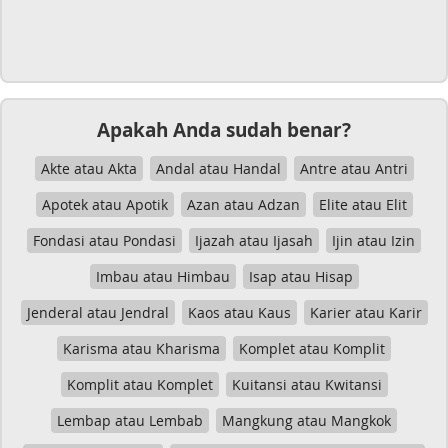
Apakah Anda sudah benar?
Akte atau Akta
Andal atau Handal
Antre atau Antri
Apotek atau Apotik
Azan atau Adzan
Elite atau Elit
Fondasi atau Pondasi
Ijazah atau Ijasah
Ijin atau Izin
Imbau atau Himbau
Isap atau Hisap
Jenderal atau Jendral
Kaos atau Kaus
Karier atau Karir
Karisma atau Kharisma
Komplet atau Komplit
Komplit atau Komplet
Kuitansi atau Kwitansi
Lembap atau Lembab
Mangkung atau Mangkok