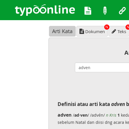
N
Arti Kata
Dokumen
Teks
A
Definisi atau arti kata
adven
b
adven
/
ad·ven
/ /advén/
n Kris
1
keda
sebelum Natal dan diisi dng acara 