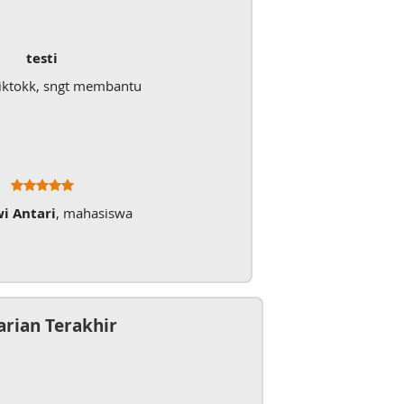
testi
iktokk, sngt membantu
wi Antari
, mahasiswa
arian Terakhir