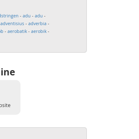
dstringen
-
adu
-
adu
-
-
adventisius
-
adverbia
-
ob
-
aerobatik
-
aerobik
-
line
bsite