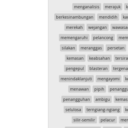
menganalisis
merajuk
k
berkesinambungan
mendidih
ka
merekah
wejangan
wawasa
memengaruhi
pelancong
mem
silakan
meranggas
persetan
kemasan
keabsahan
tersira
pengepul
blasteran
tergen
menindaklanjuti
mengayomi
k
menawan
pipih
penangg
penangguhan
ambigu
kemas
selulosa
terngiang-ngiang
k
silir-semilir
pelacur
me