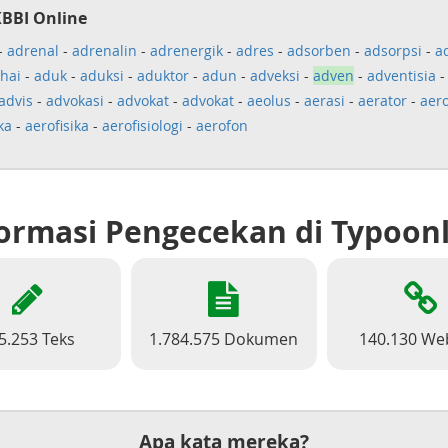
KBBI Online
-
adrenal
-
adrenalin
-
adrenergik
-
adres
-
adsorben
-
adsorpsi
-
a
hai
-
aduk
-
aduksi
-
aduktor
-
adun
-
adveksi
-
adven
-
adventisia
advis
-
advokasi
-
advokat
-
advokat
-
aeolus
-
aerasi
-
aerator
-
aer
ka
-
aerofisika
-
aerofisiologi
-
aerofon
ormasi Pengecekan di Typoon
5.253 Teks
1.784.575 Dokumen
140.130 We
Apa kata mereka?