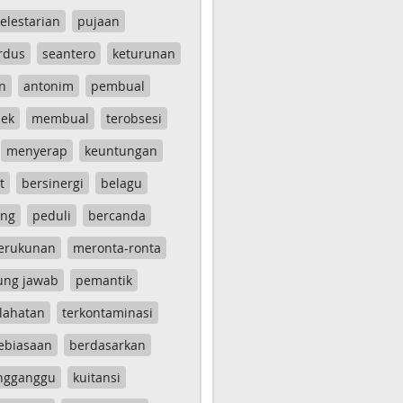
elestarian
pujaan
rdus
seantero
keturunan
n
antonim
pembual
ek
membual
terobsesi
menyerap
keuntungan
t
bersinergi
belagu
ang
peduli
bercanda
erukunan
meronta-ronta
ung jawab
pemantik
lahatan
terkontaminasi
ebiasaan
berdasarkan
ngganggu
kuitansi