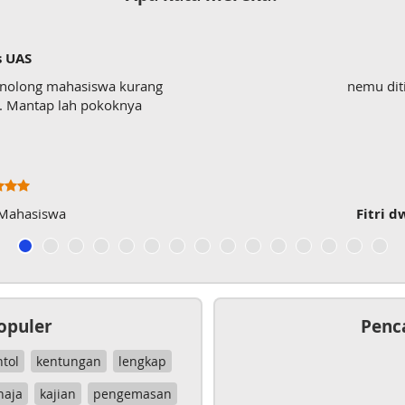
s UAS
enolong mahasiswa kurang
nemu dit
wk. Mantap lah pokoknya
 Mahasiswa
Fitri d
opuler
Penc
ntol
kentungan
lengkap
haja
kajian
pengemasan