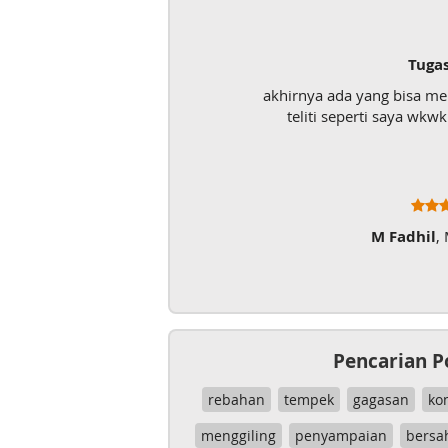
Tuga
akhirnya ada yang bisa m
teliti seperti saya wk
M Fadhil
,
Pencarian P
rebahan
tempek
gagasan
ko
menggiling
penyampaian
bersa