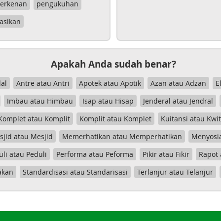
erkenan
pengukuhan
asikan
Apakah Anda sudah benar?
al
Antre atau Antri
Apotek atau Apotik
Azan atau Adzan
E
Imbau atau Himbau
Isap atau Hisap
Jenderal atau Jendral
Komplet atau Komplit
Komplit atau Komplet
Kuitansi atau Kwi
jid atau Mesjid
Memerhatikan atau Memperhatikan
Menyosia
uli atau Peduli
Performa atau Peforma
Pikir atau Fikir
Rapot 
akan
Standardisasi atau Standarisasi
Terlanjur atau Telanjur