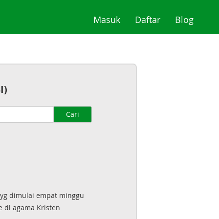
(current)
(current)
(curre
Masuk
Daftar
Blog
I)
Cari
yg dimulai empat minggu
e dl agama Kristen