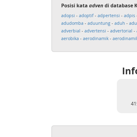
Posisi kata
adven
di database 
adopsi
-
adoptif
-
adpertensi
-
adpis
adudomba
-
aduuntung
-
aduh
-
adu
adverbial
-
advertensi
-
advertorial
-
aerobika
-
aerodinamik
-
aerodinami
Inf
41