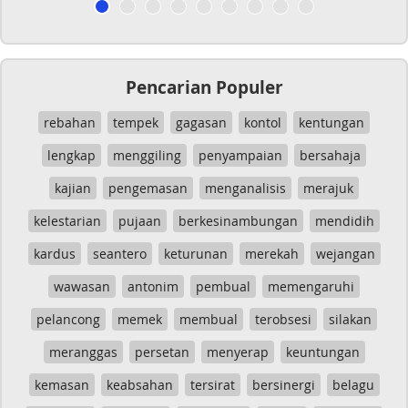
Pencarian Populer
rebahan
tempek
gagasan
kontol
kentungan
lengkap
menggiling
penyampaian
bersahaja
kajian
pengemasan
menganalisis
merajuk
kelestarian
pujaan
berkesinambungan
mendidih
kardus
seantero
keturunan
merekah
wejangan
wawasan
antonim
pembual
memengaruhi
pelancong
memek
membual
terobsesi
silakan
meranggas
persetan
menyerap
keuntungan
kemasan
keabsahan
tersirat
bersinergi
belagu