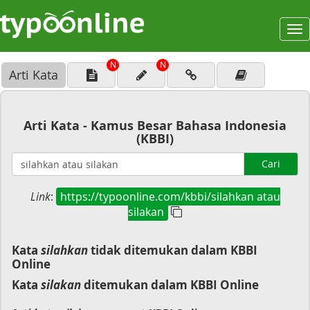
To
na
N
N
Arti Kata
Arti Kata - Kamus Besar Bahasa Indonesia
(KBBI)
Cari
Link
:
https://typoonline.com/kbbi/silahkan atau
silakan
Kata
silahkan
tidak ditemukan dalam KBBI
Online
Kata
silakan
ditemukan dalam KBBI Online