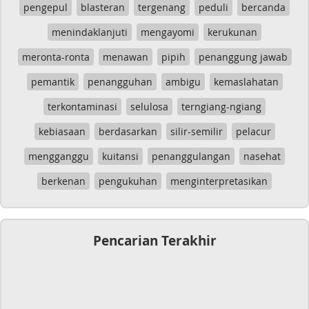
pengepul
blasteran
tergenang
peduli
bercanda
menindaklanjuti
mengayomi
kerukunan
meronta-ronta
menawan
pipih
penanggung jawab
pemantik
penangguhan
ambigu
kemaslahatan
terkontaminasi
selulosa
terngiang-ngiang
kebiasaan
berdasarkan
silir-semilir
pelacur
mengganggu
kuitansi
penanggulangan
nasehat
berkenan
pengukuhan
menginterpretasikan
Pencarian Terakhir