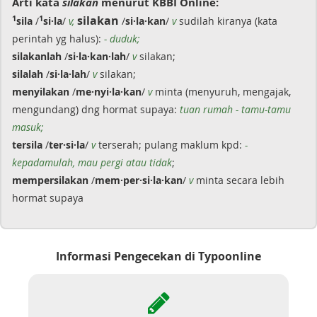
Arti kata
silakan
menurut KBBI Online:
silakan
1
1
sila
/
si·la
/
v,
/
si·la·kan
/
v
sudilah kiranya (kata
perintah yg halus):
- duduk;
silakanlah
/
si·la·kan·lah
/
v
silakan;
silalah
/
si·la·lah
/
v
silakan;
menyilakan
/
me·nyi·la·kan
/
v
minta (menyuruh, mengajak,
mengundang) dng hormat supaya:
tuan rumah - tamu-tamu
masuk;
tersila
/
ter·si·la
/
v
terserah; pulang maklum kpd:
-
kepadamulah, mau pergi atau tidak
;
mempersilakan
/
mem·per·si·la·kan
/
v
minta secara lebih
hormat supaya
Informasi Pengecekan di Typoonline