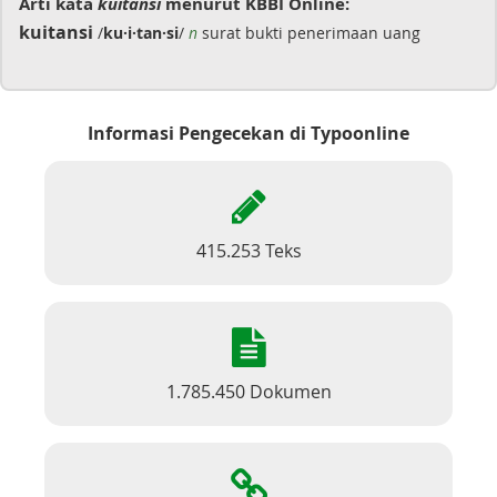
Arti kata
kuitansi
menurut KBBI Online:
kuitansi
/
ku·i·tan·si
/
n
surat bukti penerimaan uang
Informasi Pengecekan di Typoonline
415.253 Teks
1.785.450 Dokumen