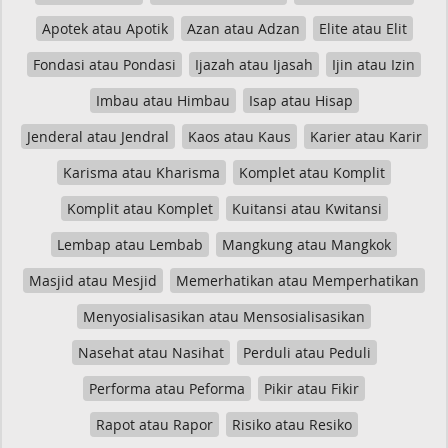
Apotek atau Apotik
Azan atau Adzan
Elite atau Elit
Fondasi atau Pondasi
Ijazah atau Ijasah
Ijin atau Izin
Imbau atau Himbau
Isap atau Hisap
Jenderal atau Jendral
Kaos atau Kaus
Karier atau Karir
Karisma atau Kharisma
Komplet atau Komplit
Komplit atau Komplet
Kuitansi atau Kwitansi
Lembap atau Lembab
Mangkung atau Mangkok
Masjid atau Mesjid
Memerhatikan atau Memperhatikan
Menyosialisasikan atau Mensosialisasikan
Nasehat atau Nasihat
Perduli atau Peduli
Performa atau Peforma
Pikir atau Fikir
Rapot atau Rapor
Risiko atau Resiko