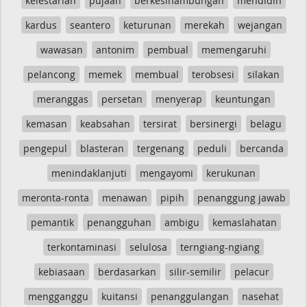
kelestarian
pujaan
berkesinambungan
mendidih
kardus
seantero
keturunan
merekah
wejangan
wawasan
antonim
pembual
memengaruhi
pelancong
memek
membual
terobsesi
silakan
meranggas
persetan
menyerap
keuntungan
kemasan
keabsahan
tersirat
bersinergi
belagu
pengepul
blasteran
tergenang
peduli
bercanda
menindaklanjuti
mengayomi
kerukunan
meronta-ronta
menawan
pipih
penanggung jawab
pemantik
penangguhan
ambigu
kemaslahatan
terkontaminasi
selulosa
terngiang-ngiang
kebiasaan
berdasarkan
silir-semilir
pelacur
mengganggu
kuitansi
penanggulangan
nasehat