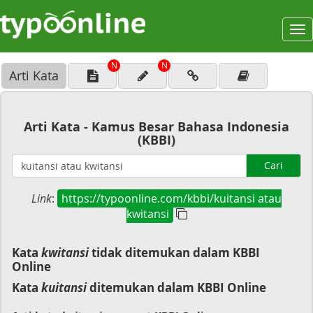
To
na
N
N
Arti Kata
Arti Kata - Kamus Besar Bahasa Indonesia
(KBBI)
Cari
Link
:
https://typoonline.com/kbbi/kuitansi atau
kwitansi
Kata
kwitansi
tidak ditemukan dalam KBBI
Online
Kata
kuitansi
ditemukan dalam KBBI Online