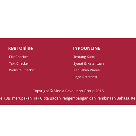
KBBI Online
TYPOONLINE
File Checker
Tentang Kami
Text Checker
Syarat & Ketentuan
Website Checker
Kebijakan Privasi
Logo Referensi
Copyright © Media Revolution Group 2016
e KBBI merupakan Hak Cipta Badan Pengembangan dan Pembinaan Bahasa, K