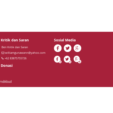
Kritik dan Saran
Sosial Media
Beri Kritik dan Saran
williamgunawann@yahoo.com
+62 83875755726
Donasi
emdikbud