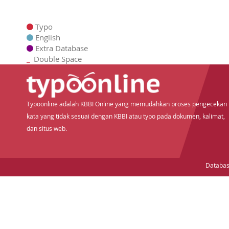
Typo
English
Extra Database
_
Double Space
Typoonline adalah KBBI Online yang memudahkan proses pengecekan
kata yang tidak sesuai dengan KBBI atau typo pada dokumen, kalimat,
dan situs web.
Databas