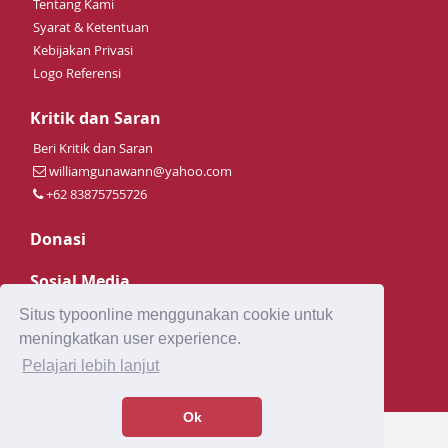
Tentang Kami
Syarat & Ketentuan
Kebijakan Privasi
Logo Referensi
Kritik dan Saran
Beri Kritik dan Saran
williamgunawann@yahoo.com
+62 83875755726
Donasi
Sosial Media
Situs typoonline menggunakan cookie untuk
meningkatkan user experience.
Pelajari lebih lanjut
Copyright © Media Revolution Group 2016
Ok
Database KBBI merupakan Hak Cipta Badan Pengembangan dan