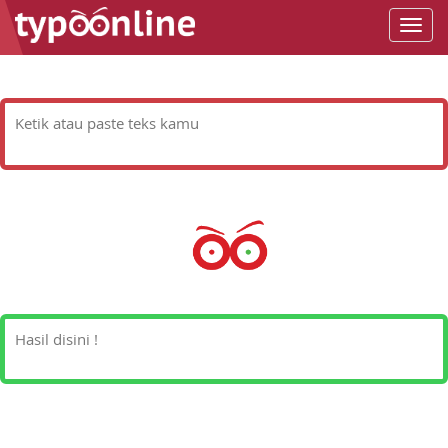
Toggl
navig
Hasil disini !