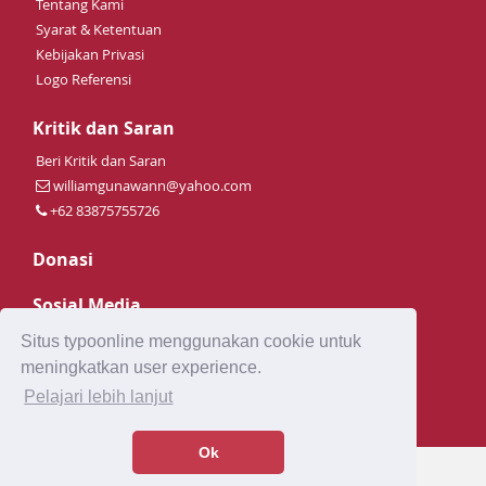
Tentang Kami
Syarat & Ketentuan
Kebijakan Privasi
Logo Referensi
Kritik dan Saran
Beri Kritik dan Saran
williamgunawann@yahoo.com
+62 83875755726
Donasi
Sosial Media
Situs typoonline menggunakan cookie untuk
meningkatkan user experience.
Pelajari lebih lanjut
Copyright © Media Revolution Group 2016
Ok
Database KBBI merupakan Hak Cipta Badan Pengembangan dan