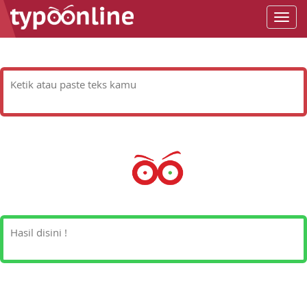
Toggl
navig
Hasil disini !