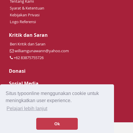
Tentang Kami
Syarat & Ketentuan
Kebijakan Privasi
Logo Referensi
Kritik dan Saran
Beri Kritik dan Saran
williamgunawann@yahoo.com
+62 83875755726
Donasi
Sosial Media
Situs typoonline menggunakan cookie untuk
meningkatkan user experience.
Pelajari lebih lanjut
Copyright © Media Revolution Group 2016
Ok
Database KBBI merupakan Hak Cipta Badan Pengembangan dan