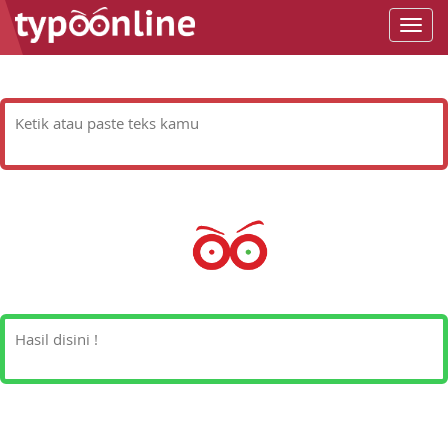
Toggl
navig
Hasil disini !