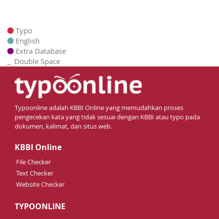
Typo
English
Extra Database
_
Double Space
Typoonline adalah KBBI Online yang memudahkan proses
pengecekan kata yang tidak sesuai dengan KBBI atau typo pada
dokumen, kalimat, dan situs web.
KBBI Online
File Checker
Text Checker
Website Checker
TYPOONLINE