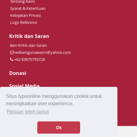
Tentang Kami
Syarat & Ketentuan
Kebijakan Privasi
Logo Referensi
Kritik dan Saran
Beri Kritik dan Saran
williamgunawann@yahoo.com
+62 83875755726
Donasi
Sosial Media
Situs typoonline menggunakan cookie untuk
meningkatkan user experience.
Pelajari lebih lanjut
Copyright © Media Revolution Group 2016
Ok
Database KBBI merupakan Hak Cipta Badan Pengembangan dan