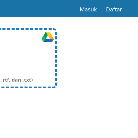
(current)
(curre
Masuk
Daftar
rtf, dan .txt)