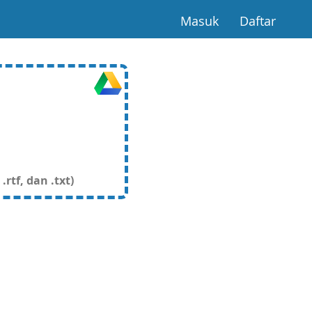
(current)
(curre
Masuk
Daftar
rtf, dan .txt)