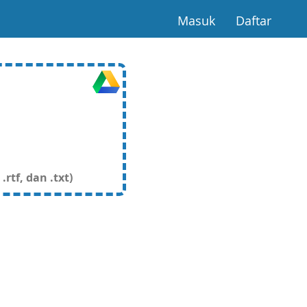
(current)
(curre
Masuk
Daftar
rtf, dan .txt)