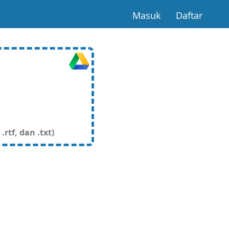
(current)
(curre
Masuk
Daftar
rtf, dan .txt)