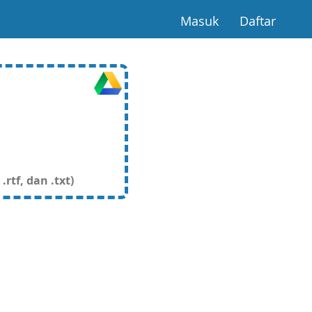
(current)
(curre
Masuk
Daftar
rtf, dan .txt)