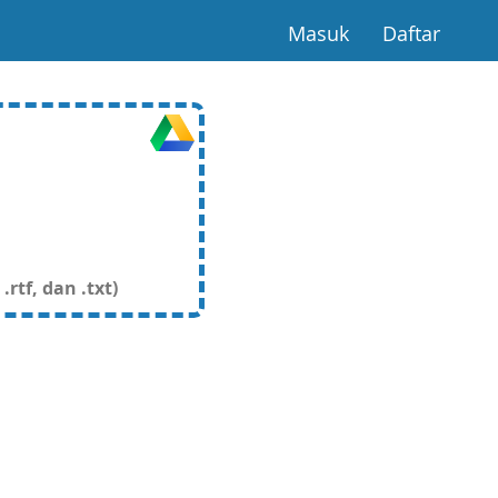
(current)
(curre
Masuk
Daftar
rtf, dan .txt)